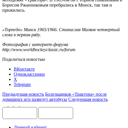
Борисом Ржанниковым перебрались в Минск, так там и
прижились.
«Торпедо» Минск 1965/1966. Станислав Малков четвертый
слева в первом ряду.
Фотография с интернет-форума
http://www.worldhockeyclassic.ru/forum
Поделиться новостью
ВКонтакте
Одноклассники
X
Telegram
Предыдущая новость
Болельщиков «Трактора» после
домашних игр развезут автобусы
Следующая новость
Личный кабинет