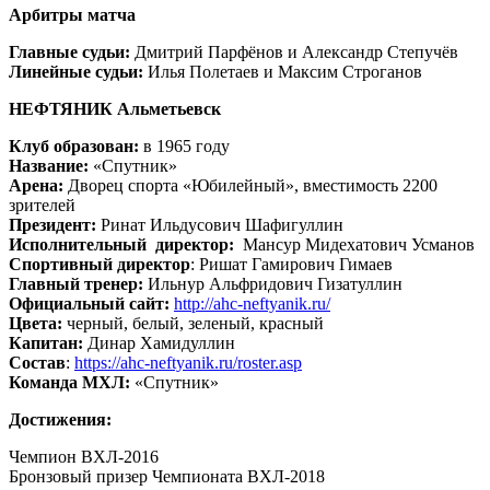
Арбитры матча
Главные судьи:
Дмитрий Парфёнов и Александр Степучёв
Линейные судьи:
Илья Полетаев и Максим Строганов
НЕФТЯНИК Альметьевск
Клуб образован:
в 1965 году
Название:
«Спутник»
Арена:
Дворец спорта «Юбилейный», вместимость 2200
зрителей
Президент:
Ринат Ильдусович Шафигуллин
Исполнительный директор:
Мансур Мидехатович Усманов
Спортивный директор
: Ришат Гамирович Гимаев
Главный тренер:
Ильнур Альфридович Гизатуллин
Официальный сайт:
http://ahc-neftyanik.ru/
Цвета:
черный, белый, зеленый, красный
Капитан:
Динар Хамидуллин
Состав
:
https://ahc-neftyanik.ru/roster.asp
Команда МХЛ:
«Спутник»
Достижения:
Чемпион ВХЛ-2016
Бронзовый призер Чемпионата ВХЛ-2018