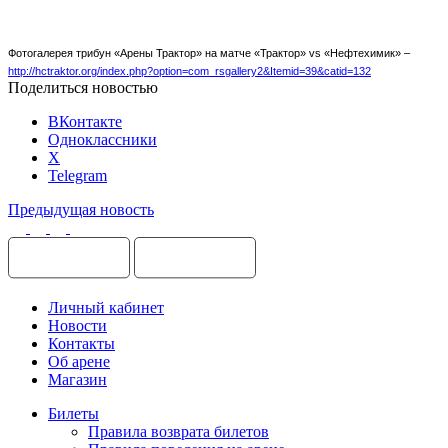
Фотогалерея трибун «Арены Трактор» на матче «Трактор»
vs
«Нефтехимик» –
http://hctraktor.org/index.php?option=com_rsgallery2&Itemid=39&catid=132
Поделиться новостью
ВКонтакте
Одноклассники
X
Telegram
Предыдущая новость
Личный кабинет
Новости
Контакты
Об арене
Магазин
Билеты
Правила возврата билетов