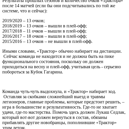
Результаты прошлых сезонов и количество очков «Трактора»
после 14 матчей (если бы они подсчитывались по той же
системе, что и сейчас):
2019/2020 – 13 очков;
2018/2019 – 13 очков – вышли в плей-офф;
2017/2018 – 11 очков – вышли в плей-офф;
2016/2017 – 18 очков – вышли в плей-офф;
2015/2016 – 13 очков – не вышли в плей-офф.
Иными словами, «Трактор» обычно набирает на дистанции.
Сейчас команда не находится и не должна быть на пике
функционального состояния, поскольку он должен
приходиться на весну и плей-офф, учитывая цель - серьезно
побороться за Кубок Гагарина.
Команда чуть-чуть выдохнула, и «Трактор» набирает ход.
Оставляя за скобками сложнейший выезд и травмы
легионеров, главные проблемы, которые предстоит решить, –
игра в большинстве и результативность. Где-то не хватает
удачи, где-то мастерства. Помочь здесь должен Лукаш Седлак,
который вот-вот должен вернуться в состав, обязаны
прибавлять другие новобранцы, пополнившие «Трактор»
этим летом.