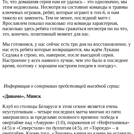
То, что домашняя серия нам не удалась – это однозначно, мы
этим недовольны. Несмотря на состояние команды и травмы
ключевых игроков, ребят, которые играют в топ-6, и нам
тяжело их заменить. Тем не менее, последний матч с
Ярославлем показал насколько эта команда характерная,
насколько здесь ребята готовы сражаться несмотря ни на что,
это, конечно, позитивный момент для нас.
Мы готовимся, у нас сейчас есть три дня на восстановление, у
нас есть ребята которые возвращаются, мы ждём Лукаша
Седлака в строю, но, наверное, после выездной серии.
Настроение у всех намного лучше, чем это было в последнее
время, поэтому с хорошим настроем поедем в поездку».
Информация о соперниках предстоящей выездной серии:
«Динамо», Минск
Клуб из столицы Беларуси в этом сезоне является очень
неуступчивым – четыре последних матча минчан из пяти
завершились за пределами основного времени: победа в
овертайме над «Амуром» (1:0), поражения от «Нефтехимика»
(4:5) и «Северстали» по буллитам (4:5), от «Торпедо» – в
овертайме. Кроме того, «Динамо» камня на камне не оставило