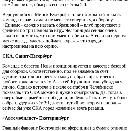
от «Йокерита», обыграв его со счётом 5:0.
Вернувшийся в Минск Вудкрофт ставит открытый хоккей:
команда играет сама и не мешает сопернику, а оборону
«Динамо» сложно назвать образцовой – клуб пропускает в
среднем по три шайбы за игру. Челябинцам сейчас очень
важно вспомнить, что они умеют забивать. А если на первом
матче выезда удастся поймать кураж – это зарядит
настроением на всю серию.
СКА, Санкт-Петербург
Команда с берегов Невы позиционируется в качестве базовой
для сборной. Соответственно, под её знамёна за счёт
административного ресурса могут забрать практически
любого хоккеиста, в чём Алексей Кручинин уже убеждался
лично. Однако встреча в начале сентября в Челябинске
показала, что СКА можно и нужно обыгрывать. Да, тогда в
овертайме «армейцы» победили, но будь «Трактор» чуть более
собран, удержи счёт 3:1, достигнутый во втором периоде –
сейчас бы уже СКА горел желанием взять реванш.
«Автомобилист» Екатеринбург
Главный фаворит Восточной конференции на бумаге отлично