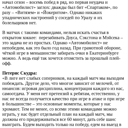
начал сезон – восемь побед в ряд, но первая неудача и
«Автомобилист» заглох: дважды был бит «Спартаком», по
разу – «Витязем» и «Йокеритом». Однако никаких
упаднических настроений у соседей по Уралу и их
болельщиков нет.
В матчах с такими командами, нельзя искать счастья в
открытом хоккее: перезабивать Доуса, Сэкстона и Мэйсека –
это задача не из простых. Однако «Автомобилист» не
непобедим, как это было год назад. При грамотной обороне,
чёткой игре в меньшинстве забирать очки в Екатеринбурге
можно. А ведь ещё так хочется отомстить за прошлый плей-
офф.
Петерис Скудра:
«В лиге нет слабых соперников, на каждый матч мы выходим
побеждать. Другое дело, что многое зависит от мелочей, от
нюансов: игровая дисциплина, концентрация каждого из нас,
самоотдача. У меня нет претензий к ребятам, естественно, у
нас не всегда получается качество при игре в атаке и при игре
в большинстве – это основные моменты, которые у нас
хромают. Тем не менее, со всеми этими командами можно
играть, у нас будет отдельный план на каждый матч, мы
должны его придерживаться все 60 минут, дать себе шанс
выиграть. Будем выходить только на победу, едем на выезд в