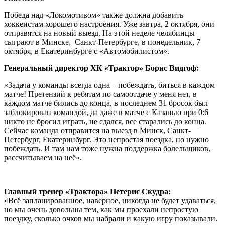
Победа над «Локомотивом» также должна добавить
хоккеистам хорошего настроения. Уже завтра, 2 октября, они
отправятся на новый выезд. На этой неделе челябинцы
сыграют в Минске, Санкт-Петербурге, в понедельник, 7
октября, в Екатеринбурге с «Автомобилистом».
Генеральный директор ХК «Трактор» Борис Видгоф:
«Задача у команды всегда одна – побеждать, биться в каждом
матче! Претензий к ребятам по самоотдаче у меня нет, в
каждом матче бились до конца, в последнем 31 бросок был
заблокирован командой, да даже в матче с Казанью при 0:6
никто не бросил играть, не сдался, все старались до конца.
Сейчас команда отправится на выезд в Минск, Санкт-
Петербург, Екатеринбург. Это непростая поездка, но нужно
побеждать. И там нам тоже нужна поддержка болельщиков,
рассчитываем на неё».
Главный тренер «Трактора» Петерис Скудра:
«Всё запланированное, наверное, никогда не будет удаваться,
но мы очень довольны тем, как мы проехали непростую
поездку, сколько очков мы набрали и какую игру показывали.