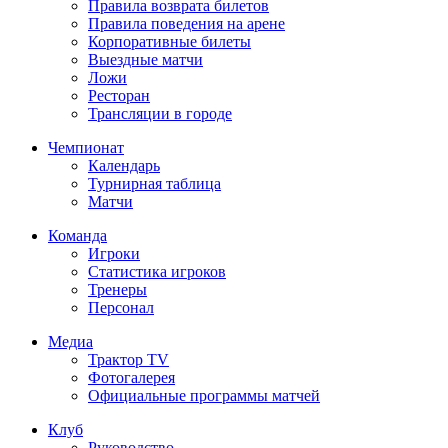
Правила возврата билетов
Правила поведения на арене
Корпоративные билеты
Выездные матчи
Ложи
Ресторан
Трансляции в городе
Чемпионат
Календарь
Турнирная таблица
Матчи
Команда
Игроки
Статистика игроков
Тренеры
Персонал
Медиа
Трактор TV
Фотогалерея
Официальные программы матчей
Клуб
Руководство