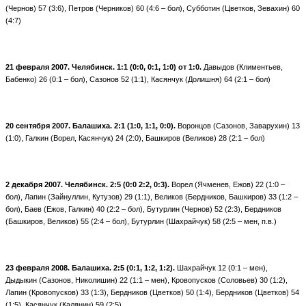
(Чернов) 57 (3:6), Петров (Черников) 60 (4:6 – бол), Субботин (Цветков, Зевахин) 60
(4:7)
21 февраля 2007. Челябинск. 1:1 (0:0, 0:1, 1:0) от 1:0.
Давыдов (Климентьев,
Бабенко) 26 (0:1 – бол), Сазонов 52 (1:1), Касянчук (Долишня) 64 (2:1 – бол)
20 сентября 2007. Балашиха. 2:1 (1:0, 1:1, 0:0).
Воронцов (Сазонов, Заварухин) 13
(1:0), Галкин (Ворел, Касянчук) 24 (2:0), Башкиров (Великов) 28 (2:1 – бол)
2 декабря 2007. Челябинск. 2:5 (0:0 2:2, 0:3).
Ворел (Ячменев, Ежов) 22 (1:0 –
бол), Лапин (Зайнуллин, Кутузов) 29 (1:1), Великов (Бердников, Башкиров) 33 (1:2 –
бол), Баев (Ежов, Галкин) 40 (2:2 – бол), Бутурлин (Чернов) 52 (2:3), Бердников
(Башкиров, Великов) 55 (2:4 – бол), Бутурлин (Шахрайчук) 58 (2:5 – мен, п.в.)
23 февраля 2008. Балашиха. 2:5 (0:1, 1:2, 1:2).
Шахрайчук 12 (0:1 – мен),
Дыдыкин (Сазонов, Николишин) 22 (1:1 – мен), Кровопусков (Соловьев) 30 (1:2),
Лапин (Кровопусков) 33 (1:3), Бердников (Цветков) 50 (1:4), Бердников (Цветков) 54
(1:5), Касянчук (Калянин) 59 (2:5)