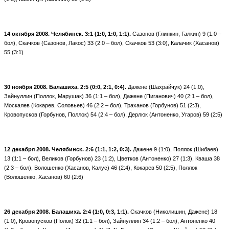
14 октября 2008. Челябинск.
3:1 (1:0, 1:0, 1:1).
Сазонов (Глинкин, Галкин) 9 (1:0 –
бол), Скачков (Сазонов, Лакос) 33 (2:0 – бол), Скачков 53 (3:0), Калачик (Хасанов)
55 (3:1)
30 ноября 2008. Балашиха. 2:5 (0:0, 2:1, 0:4).
Дажене (Шахрайчук) 24 (1:0),
Зайнуллин (Поллок, Марушак) 36 (1:1 – бол), Дажене (Пиганович) 40 (2:1 – бол),
Москалев (Кокарев, Соловьев) 46 (2:2 – бол), Траханов (Горбунов) 51 (2:3),
Кровопусков (Горбунов, Поллок) 54 (2:4 – бол), Дерлюк (Антоненко, Угаров) 59 (2:5)
12 декабря 2008. Челябинск. 2:6 (1:1, 1:2, 0:3).
Дажене 9 (1:0), Поллок (Шибаев)
13 (1:1 – бол), Великов (Горбунов) 23 (1:2), Цветков (Антоненко) 27 (1:3), Кваша 38
(2:3 – бол), Волошенко (Хасанов, Калус) 46 (2:4), Кокарев 50 (2:5), Поллок
(Волошенко, Хасанов) 60 (2:6)
26 декабря 2008. Балашиха.
2:4 (1:0, 0:3, 1:1).
Скачков (Николишин, Дажене) 18
(1:0), Кровопусков (Полок) 32 (1:1 – бол), Зайнуллин 34 (1:2 – бол), Антоненко 40