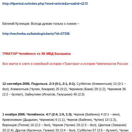
http://4period.ru/index.php?mod=article&a=sa&id=1172
Евгений Кузнецов: Всегда думаю только о хоккее –
http://vecherka.su/katalogizdaniy?id=27336
ТРАКТОР Челябинск
vs
ХК МВД Балашиха
Все матчи в элите в новейшей истории «Трактора» и истории Чемпионатов России
12 сентября 2006. Подольск. 2:3 (0:1, 2:1, 0:1).
Субботин (Климентьев) 12 (0:1 –
бол), Климентьев (Чупин, Кокарев) 25 (0:2), Черников (Баев) 29 (1:2), Черников 36
(2:2 – буллит), Зайнуллин (Игнатов, Галушкин) 45 (2:3)
1 ноября 2006. Челябинск. 4:7 (2:4, 1:0, 1:3).
Чернов (Бабенко) 4 (0:1 – мен),
Кривоножкин (Дыдыкин, Черников) 6 (1:1), Чернов (Бабенко, Чупин) 13 (1:2),
Воронцов (Попов) 16 (2:2 – бол), Чернов (Чупин) 19 (2:3 – бол), Цветков (Зевахин)
20 (2:4), Другов (Касянчук, Галкин) 33 (3:4 – бол), Субботин 57 (3:5 – буллит), Чупин