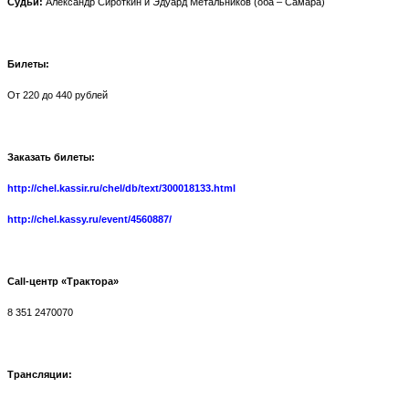
Судьи:
Александр Сироткин и Эдуард Метальников (оба – Самара)
Билеты:
От 220 до 440 рублей
Заказать билеты:
http://chel.kassir.ru/chel/db/text/300018133.html
http://chel.kassy.ru/event/4560887/
Call-центр «Трактора»
8 351 2470070
Трансляции: