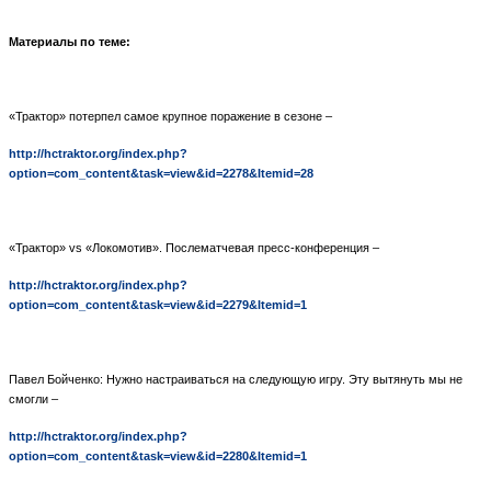
Материалы по теме:
«Трактор» потерпел самое крупное поражение в сезоне –
http://hctraktor.org/index.php?
option=com_content&task=view&id=2278&Itemid=28
«Трактор»
vs
«Локомотив». Послематчевая пресс-конференция –
http://hctraktor.org/index.php?
option=com_content&task=view&id=2279&Itemid=1
Павел Бойченко: Нужно настраиваться на следующую игру. Эту вытянуть мы не
смогли –
http://hctraktor.org/index.php?
option=com_content&task=view&id=2280&Itemid=1