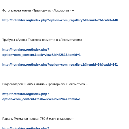
Фотогалерея матча «Трактор»
vs
«Локомотив» –
http://hctraktor.org/index.php?option=com_rsgallery2&Itemid=39&catid=140
Трибуны «Арены Трактор» на матче с «Локомотивом» –
http://hctraktor.org/index.php?
option=com_content&task=view&id=2282&Itemid=1
http://hctraktor.org/index.php?option=com_rsgallery2&Itemid=39&catid=141
Видеогалерея: Шайбы матча «Трактор»
vs
«Локомотив» –
http://hctraktor.org/index.php?
option=com_content&task=view&id=2287&Itemid=1
Равиль Гусманов провел 750-й матч в карьере –
http://hctraktor.org/index.php?