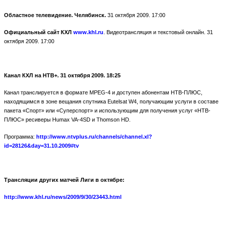
Областное телевидение. Челябинск.
31 октября 2009. 17:00
Официальный сайт КХЛ
www
.
khl
.
ru
. Видеотрансляция и текстовый онлайн. 31
октября 2009. 17:00
Канал КХЛ на НТВ+. 31 октября 2009. 18:25
Канал транслируется в формате MPEG-4 и доступен абонентам НТВ-ПЛЮС,
находящимся в зоне вещания спутника Eutеlsat W4, получающим услуги в составе
пакета «Спорт» или «Суперспорт» и использующим для получения услуг «НТВ-
ПЛЮС» ресиверы Humax VA-4SD и Thomson HD.
Программа:
http://www.ntvplus.ru/channels/channel.xl?
id=28126&day=31.10.2009#tv
Трансляции других матчей Лиги в октябре:
http://www.khl.ru/news/2009/9/30/23443.html