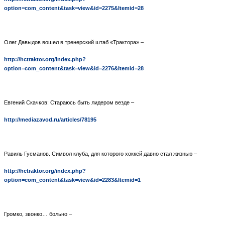
option=com_content&task=view&id=2275&Itemid=28
Олег Давыдов вошел в тренерский штаб «Трактора» –
http://hctraktor.org/index.php?
option=com_content&task=view&id=2276&Itemid=28
Евгений Скачков: Стараюсь быть лидером везде –
http://mediazavod.ru/articles/78195
Равиль Гусманов. Символ клуба, для которого хоккей давно стал жизнью –
http://hctraktor.org/index.php?
option=com_content&task=view&id=2283&Itemid=1
Громко, звонко… больно –