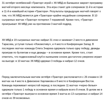
31 октября челябинский «Трактор» игрой с ХК МВД из Балашихи закроет программу
матчей второго месяца чемпионата. Эта игра станет для соперников 11-й в истории
и 11-й в новейшей истории «Трактора». Результаты предыдущих матчей говорят о
том, что ХК МВД является для «Трактора» крайне неудобным соперником. В 10
сыгранных матчах «Трактор» потерпел 7 поражений. Кроме того, «Трактор»
проигрывает ХК МВД уже на протяжении 3 матчей подряд.
ХК МВД в 19 сыгранных матчах набрал 31 очко и занимает 2 место в дивизионе
Тарасова, уступая только «Локомотиву», и 4 место в Конференции Запад. В
последних
матчах команда Олега Знарока одержала только одну победу, дважды
проиграв по буллитам и еще дважды – в основное время. Кроме того, стоит
отметить, что подмосковный клуб в нынешнем сезоне достаточно уверенно играет
на выезде: в 10 матчах ХК МВД одержал 3 победы и набрал 12 очков.
Перед заключительным матчем октября «Трактор» располагается с 26 очками в 19
матчах на 4 месте в Дивизионе Харламова и 8 месте в Конференции Восток.
Команда переживает непростой период: в последних 11 матчах «черно-белые»
одержали только 1 победу в основное время и набрали всего 8 очков. В целом же в
октябре «Трактор» выиграл в основное время 3 матча из 13 сыгранных и набрал 14
очков из 39 возможных.