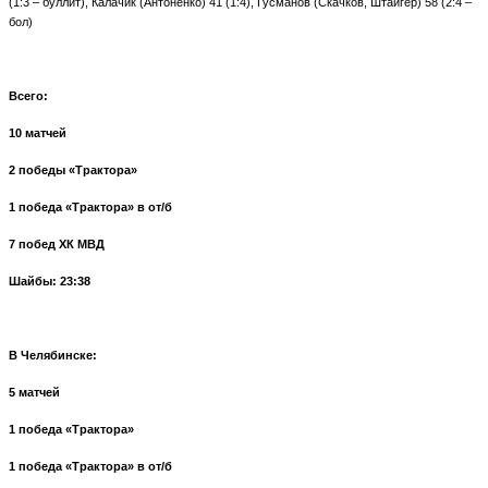
(1:3 – буллит), Калачик (Антоненко) 41 (1:4), Гусманов (Скачков, Штайгер) 58 (2:4 –
бол)
Всего:
10 матчей
2 победы «Трактора»
1 победа «Трактора» в от/б
7 побед ХК МВД
Шайбы: 23:38
В Челябинске:
5 матчей
1 победа «Трактора»
1 победа «Трактора» в от/б