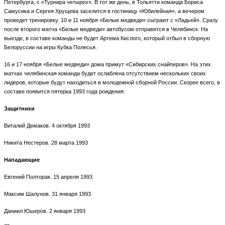
Петербурга, с «Турнира четырех». В тот же день, в Тольятти команда Бориса
Самусика и Сергея Хрущева заселится в гостиницу «Юбилейная», а вечером
проведет тренировку. 10 и 11 ноября «Белые медведи» сыграют с «Ладьей». Сразу
после второго матча «Белые медведи» автобусом отправятся в Челябинск. На
выезде, в составе команды не будет Артема Кислого, который отбыл в сборную
Белоруссии на игры Кубка Полесья.
16 и 17 ноября «Белые медведи» дома примут «Сибирских снайперов». На этих
матчах челябинская команда будет ослаблена отсутствием нескольких своих
лидеров, которые будут находиться в молодежной сборной России. Скорее всего, в
составе появится пятерка 1993 года рождения:
Защитники
Виталий Демаков. 4 октября 1993
Никита Нестеров. 28 марта 1993
Нападающие
Евгений Полторак. 15 апреля 1993
Максим Шалунов. 31 января 1993
Даниил Юшеров. 2 января 1993