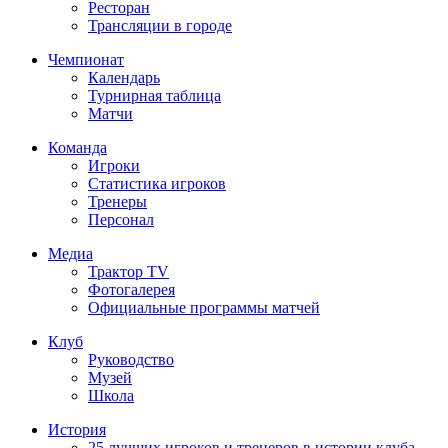
Ресторан
Трансляции в городе
Чемпионат
Календарь
Турнирная таблица
Матчи
Команда
Игроки
Статистика игроков
Тренеры
Персонал
Медиа
Трактор TV
Фотогалерея
Официальные программы матчей
Клуб
Руководство
Музей
Школа
История
25 лучших игроков и тренеров в истории клуба