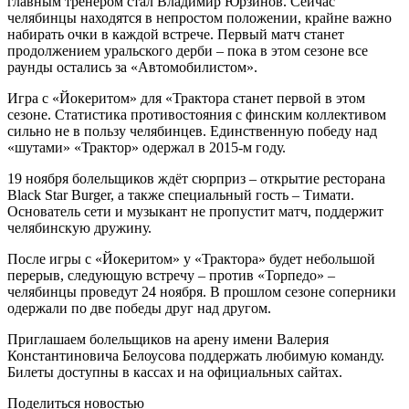
главным тренером стал Владимир Юрзинов. Сейчас
челябинцы находятся в непростом положении, крайне важно
набирать очки в каждой встрече. Первый матч станет
продолжением уральского дерби – пока в этом сезоне все
раунды остались за «Автомобилистом».
Игра с «Йокеритом» для «Трактора станет первой в этом
сезоне. Статистика противостояния с финским коллективом
сильно не в пользу челябинцев. Единственную победу над
«шутами» «Трактор» одержал в 2015-м году.
19 ноября болельщиков ждёт сюрприз – открытие ресторана
Black Star Burger, а также специальный гость – Тимати.
Основатель сети и музыкант не пропустит матч, поддержит
челябинскую дружину.
После игры с «Йокеритом» у «Трактора» будет небольшой
перерыв, следующую встречу – против «Торпедо» –
челябинцы проведут 24 ноября. В прошлом сезоне соперники
одержали по две победы друг над другом.
Приглашаем болельщиков на арену имени Валерия
Константиновича Белоусова поддержать любимую команду.
Билеты доступны в кассах и на официальных сайтах.
Поделиться новостью