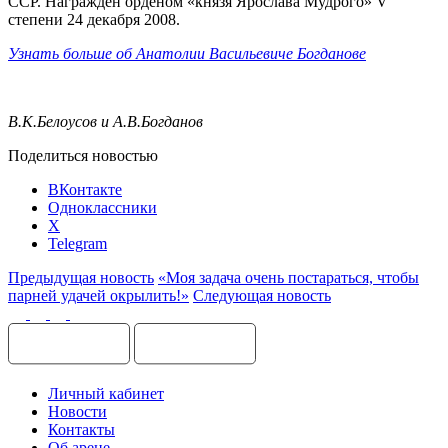
ССР. Награжден орденом «князя Ярослава Мудрого» V
степени 24 декабря 2008.
Узнать больше об Анатолии Васильевиче Богданове
В.К.Белоусов и А.В.Богданов
Поделиться новостью
ВКонтакте
Одноклассники
X
Telegram
Предыдущая новость
«Моя задача очень постараться, чтобы
парней удачей окрылить!»
Следующая новость
Личный кабинет
Новости
Контакты
Об арене