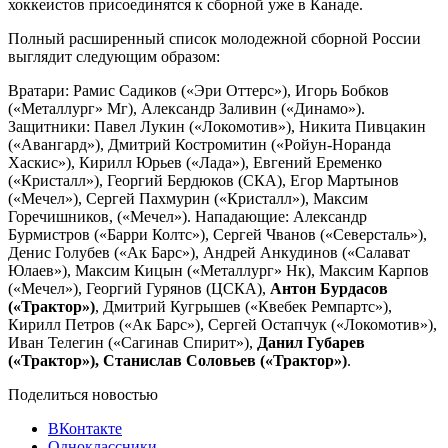
хоккеистов присоединятся к сборной уже в Канаде.
Полный расширенный список молодежной сборной России
выглядит следующим образом:
Вратари: Рамис Садиков («Эри Оттерс»), Игорь Бобков
(«Металлург» Мг), Александр Заливин («Динамо»).
Защитники: Павел Лукин («Локомотив»), Никита Пивцакин
(«Авангард»), Дмитрий Костромитин («Ройун-Норанда
Хаскис»), Кирилл Юрьев («Лада»), Евгений Еременко
(«Кристалл»), Георгий Бердюков (СКА), Егор Мартынов
(«Мечел»), Сергей Пахмурин («Кристалл»), Максим
Горечишников, («Мечел»). Нападающие: Александр
Бурмистров («Барри Колтс»), Сергей Чванов («Северсталь»),
Денис Голубев («Ак Барс»), Андрей Анкудинов («Салават
Юлаев»), Максим Кицын («Металлург» Нк), Максим Карпов
(«Мечел»), Георгий Гурянов (ЦСКА),
Антон Бурдасов
(«Трактор»)
, Дмитрий Кугрышев («Квебек Ремпартс»),
Кирилл Петров («Ак Барс»), Сергей Остапчук («Локомотив»),
Иван Телегин («Сагинав Спирит»),
Данил Губарев
(«Трактор»), Станислав Соловьев («Трактор»)
.
Поделиться новостью
ВКонтакте
Одноклассники