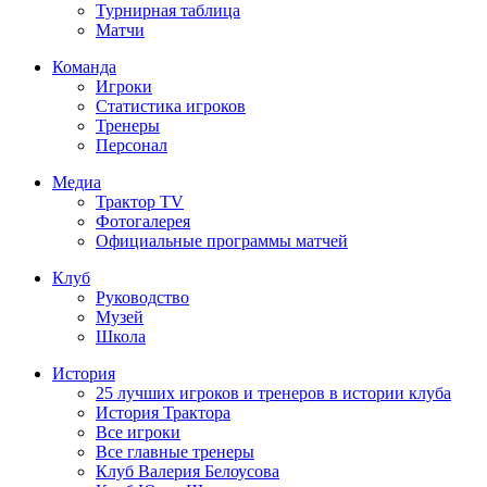
Турнирная таблица
Матчи
Команда
Игроки
Статистика игроков
Тренеры
Персонал
Медиа
Трактор TV
Фотогалерея
Официальные программы матчей
Клуб
Руководство
Музей
Школа
История
25 лучших игроков и тренеров в истории клуба
История Трактора
Все игроки
Все главные тренеры
Клуб Валерия Белоусова