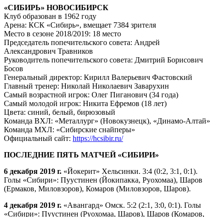
«СИБИРЬ» НОВОСИБИРСК
Клуб образован в 1962 году
Арена: КСК «Сибирь», вмещает 7384 зрителя
Место в сезоне 2018/2019: 18 место
Председатель попечительского совета: Андрей
Александрович Травников
Руководитель попечительского совета: Дмитрий Борисович
Босов
Генеральный директор: Кирилл Валерьевич Фастовский
Главный тренер: Николай Николаевич Заварухин
Самый возрастной игрок: Олег Пиганович (34 года)
Самый молодой игрок: Никита Ефремов (18 лет)
Цвета: синий, белый, бирюзовый
Команда ВХЛ: «Металлург» (Новокузнецк), «Динамо-Алтай»
Команда МХЛ: «Сибирские снайперы»
Официальный сайт:
https://hcsibir.ru/
ПОСЛЕДНИЕ ПЯТЬ МАТЧЕЙ «СИБИРИ»
6 декабря 2019 г.
«Йокерит» Хельсинки. 3:4 (0:2, 3:1, 0:1).
Голы «Сибири»: Пуустинен (Йокипакка, Руохомаа), Шаров
(Ермаков, Миловзоров), Комаров (Миловзоров, Шаров).
4 декабря 2019 г.
«Авангард» Омск. 5:2 (2:1, 3:0, 0:1). Голы
«Сибири»: Пуустинен (Руохомаа, Шаров), Шаров (Комаров,