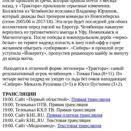
После прошлой встречи, которая прошла почти 3 месяца
назад, у «Трактора» произошли серьезные изменения.
Коллектив из Челябинске возглавил Владимир Юрзинов,
который дважды был тренером команды из Новосибирска
(сезон 2005/06 и 2017/18). Эта игра будет последней для обоих
коллективов перед паузой на Евротур. Челябинцы накануне
вернулись из трёхматчевого выезда в Уфу, Нижнекамск и
Магнитогорск. После победы в южноуральском дерби «черно-
белые» не теряют надежд попасть в зону плей-офф и горят
желанием обыграть «сибиряков». «Сибирь» в прошлой игре
уступила «Йокериту», пропустив решающую шайбу за минуту
до конца матча.
Находятся в отличной форме легионеры «Трактора»: самый
результативный игрок челябинцев – Томаш Гика (8+11). По
четыре матча подряд не уходят со льда без очков нападающие
«Сибири» Микаэль Руохомаа (3+5) и Юусо Пустинен (3+2).
ТРАНСЛЯЦИИ
19:00. Сайт «Первый областной».
Прямая трансляция
19:00. Телеканал ОТВ. Прямая трансляция
19:00. Телеканал КХЛ ТВ. Прямая трансляция
19:00. Сайт KHL.RU.
Прямая платная трансляция
19:00. Сайт KHL.RU. Текстовая трансляция
19:00. Сайт «Медиазавод».
Текстовая трансляция