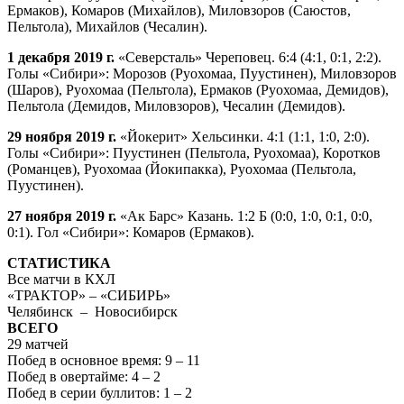
Ермаков), Комаров (Михайлов), Миловзоров (Саюстов,
Пельтола), Михайлов (Чесалин).
1 декабря 2019 г.
«Северсталь» Череповец. 6:4 (4:1, 0:1, 2:2).
Голы «Сибири»: Морозов (Руохомаа, Пуустинен), Миловзоров
(Шаров), Руохомаа (Пельтола), Ермаков (Руохомаа, Демидов),
Пельтола (Демидов, Миловзоров), Чесалин (Демидов).
29 ноября 2019 г.
«Йокерит» Хельсинки. 4:1 (1:1, 1:0, 2:0).
Голы «Сибири»: Пуустинен (Пельтола, Руохомаа), Коротков
(Романцев), Руохомаа (Йокипакка), Руохомаа (Пельтола,
Пуустинен).
27 ноября 2019 г.
«Ак Барс» Казань. 1:2 Б (0:0, 1:0, 0:1, 0:0,
0:1). Гол «Сибири»: Комаров (Ермаков).
СТАТИСТИКА
Все матчи в КХЛ
«ТРАКТОР» – «СИБИРЬ»
Челябинск – Новосибирск
ВСЕГО
29 матчей
Побед в основное время: 9 – 11
Побед в овертайме: 4 – 2
Побед в серии буллитов: 1 – 2