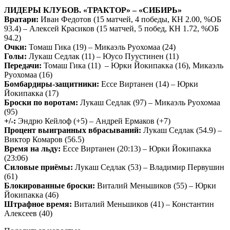
ЛИДЕРЫ КЛУБОВ. «ТРАКТОР» – «СИБИРЬ»
Вратари:
Иван Федотов (15 матчей, 4 победы, КН 2.00, %ОБ
93.4) – Алексей Красиков (15 матчей, 5 побед, КН 1.72, %ОБ
94.2)
Очки:
Томаш Гика (19) – Микаэль Руохомаа (24)
Голы:
Лукаш Седлак (11) – Юусо Пуустинен (11)
Передачи:
Томаш Гика (11) – Юрки Йокипакка (16), Микаэль
Руохомаа (16)
Бомбардиры-защитники:
Ессе Виртанен (14) – Юрки
Йокипакка (17)
Броски по воротам:
Лукаш Седлак (97) – Микаэль Руохомаа
(95)
+/-:
Эндрю Кейлоф (+5) – Андрей Ермаков (+7)
Процент выигранных вбрасываний:
Лукаш Седлак (54.9) –
Виктор Комаров (56.5)
Время на льду:
Ессе Виртанен (20:13) – Юрки Йокипакка
(23:06)
Силовые приёмы:
Лукаш Седлак (53) – Владимир Первушин
(61)
Блокированные броски:
Виталий Меньшиков (55) – Юрки
Йокипакка (46)
Штрафное время:
Виталий Меньшиков (41) – Константин
Алексеев (40)