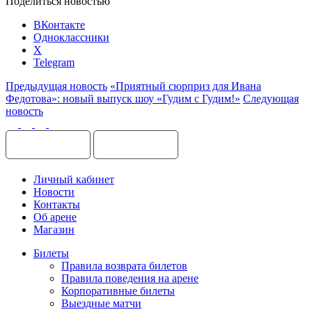
Поделиться новостью
ВКонтакте
Одноклассники
X
Telegram
Предыдущая новость
«Приятный сюрприз для Ивана
Федотова»: новый выпуск шоу «Гудим с Гудим!»
Следующая
новость
Личный кабинет
Новости
Контакты
Об арене
Магазин
Билеты
Правила возврата билетов
Правила поведения на арене
Корпоративные билеты
Выездные матчи