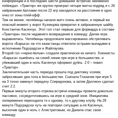
конференции и в последних шести домашних встречах неизменно
побеждал. «Трактор» же крупно проиграл четыре матча подряд и с 26
набранными баллами после 22 игр находился на расстоянии в одно
очко от зоны плей-офф.
Тем не менее, челябинцы начали матч очень активно, и первый же
опасный момент у ворот Кузнецова превратил в заброшенную шайбу
Константин Касянчук. Этот гол стал первым для форварда в составе
«Трактора» после недавнего возвращения в команду. Далее игра
выравнялась. Челябинцы продолжали массированно обстреливать
ворота «Барыса» на что казастанцы ответили острыми выпадами в
исполнении Подхрадски и Жайлауова.
Второй гол «черно-белые» создали практически из ничего. Хоккеисты
«Барыса» ошиблись на синей линии при игре в большинстве, и
убежавший один в ноль Касянчук оформил дубль. 2:0 – повел
«Трактор».
Заключительная часть периода прошла под диктовку хозяев,
забросивших два гола в большинстве. Сначала Глазачев при игре 5
на 3 точно замкнул передачу Спиридонова, а затем Даллмэн сделал
счет 2:2.
Первые минуты второго отрезка встречи команды провели довольно
пассивно, сосредоточившись на игре в средней зоне. Инициатива
попеременно переходила то к одному, то к другому клубу. На 29
минуте Подхрадски чуть не повторил ситуацию а-ля Касянчук,
выскочив один в ноль с Алистратовым, но Данила спас свою
команду.