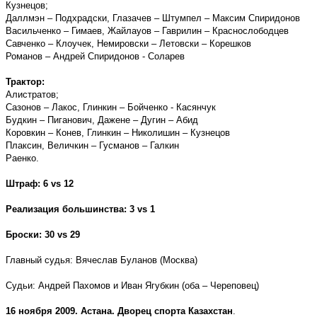
Кузнецов;
Даллмэн – Подхрадски, Глазачев – Штумпел – Максим Спиридонов
Васильченко – Гимаев, Жайлауов – Гаврилин – Краснослободцев
Савченко – Клоучек, Немировски – Летовски – Корешков
Романов – Андрей Спиридонов - Соларев
Трактор:
Алистратов;
Сазонов – Лакос, Глинкин – Бойченко - Касянчук
Будкин – Пиганович, Дажене – Дугин – Абид
Коровкин – Конев, Глинкин – Николишин – Кузнецов
Плаксин, Величкин – Гусманов – Галкин
Раенко.
Штраф: 6
vs
12
Реализация большинства: 3
vs
1
Броски: 30
vs
29
Главный судья: Вячеслав Буланов (Москва)
Судьи: Андрей Пахомов и Иван Ягубкин (оба – Череповец)
16 ноября 2009. Астана. Дворец спорта Казахстан
.