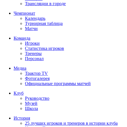
Трансляции в городе
Чемпионат
Календарь
Турнирная таблица
Матчи
Команда
Игроки
Статистика игроков
Тренеры
Персонал
Медиа
Трактор TV
Фотогалерея
Официальные программы матчей
Клуб
Руководство
Музей
Школа
История
25 лучших игроков и тренеров в истории клуба