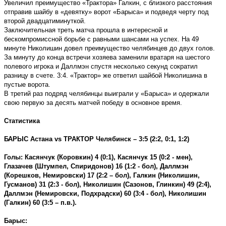
Увеличил преимущество «Трактора» Галкин, с близкого расстояния
отправив шайбу в «девятку» ворот «Барыса» и подведя черту под
второй двадцатиминуткой.
Заключительная треть матча прошла в интересной и
бескомпромиссной борьбе с равными шансами на успех. На 49
минуте Николишин довел преимущество челябинцев до двух голов.
За минуту до конца встречи хозяева заменили вратаря на шестого
полевого игрока и Даллмэн спустя несколько секунд сократил
разницу в счете. 3:4. «Трактор» же ответил шайбой Николишина в
пустые ворота.
В третий раз подряд челябинцы выиграли у «Барыса» и одержали
свою первую за десять матчей победу в основное время.
Статистика
БАРЫС Астана
vs
ТРАКТОР Челябинск – 3:5 (2:2, 0:1, 1:2)
Голы: Касянчук (Коровкин) 4 (0:1), Касянчук 15 (0:2 - мен),
Глазачев (Штумпел, Спиридонов) 16 (1:2 - бол), Даллмэн
(Корешков, Немировски) 17 (2:2 – бол), Галкин (Николишин,
Гусманов) 31 (2:3 - бол), Николишин (Сазонов, Глинкин) 49 (2:4),
Даллмэн (Немировски, Подхрадски) 60 (3:4 - бол), Николишин
(Галкин) 60 (3:5 – п.в.).
Барыс: