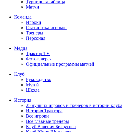
Турнирная таблица
Матчи
Команда
Игроки
Статистика игроков
Тренеры
Персонал
Медиа
Трактор TV
Фотогалерея
Официальные программы матчей
Клуб
Руководство
Музей
Школа
История
25 лучших игроков и тренеров в истории клуба
История Трактора
Все игроки
Все главные тренеры
Клуб Валерия Белоусова
Клуб Юрия Шумакова