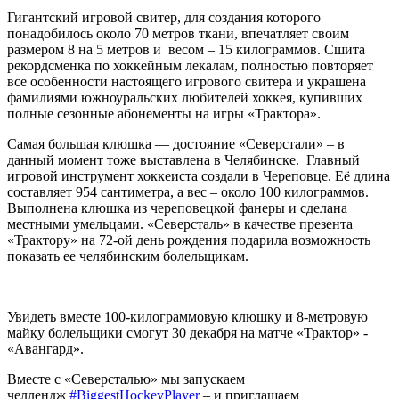
Гигантский игровой свитер, для создания которого
понадобилось около 70 метров ткани, впечатляет своим
размером 8 на 5 метров и весом – 15 килограммов. Сшита
рекордсменка по хоккейным лекалам, полностью повторяет
все особенности настоящего игрового свитера и украшена
фамилиями южноуральских любителей хоккея, купивших
полные сезонные абонементы на игры «Трактора».
Самая большая клюшка — достояние «Северстали» – в
данный момент тоже выставлена в Челябинске. Главный
игровой инструмент хоккеиста создали в Череповце. Её длина
составляет 954 сантиметра, а вес – около 100 килограммов.
Выполнена клюшка из череповецкой фанеры и сделана
местными умельцами. «Северсталь» в качестве презента
«Трактору» на 72-ой день рождения подарила возможность
показать ее челябинским болельщикам.
Увидеть вместе 100-килограммовую клюшку и 8-метровую
майку болельщики смогут 30 декабря на матче «Трактор» -
«Авангард».
Вместе с «Северсталью» мы запускаем
челлендж
#BiggestHockeyPlayer
– и приглашаем