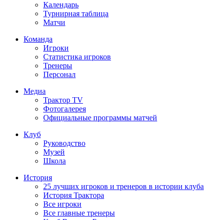
Календарь
Турнирная таблица
Матчи
Команда
Игроки
Статистика игроков
Тренеры
Персонал
Медиа
Трактор TV
Фотогалерея
Официальные программы матчей
Клуб
Руководство
Музей
Школа
История
25 лучших игроков и тренеров в истории клуба
История Трактора
Все игроки
Все главные тренеры