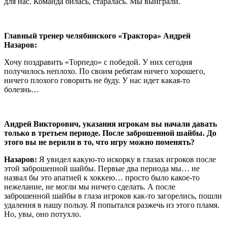
для нас. Команда билась, старалась. Мы выиграли.
Главный тренер челябинского «Трактора» Андрей
Назаров:
Хочу поздравить «Торпедо» с победой. У них сегодня
получилось неплохо. По своим ребятам ничего хорошего,
ничего плохого говорить не буду. У нас идет какая-то
болезнь…
Андрей Викторович, указания игрокам вы начали давать
только в третьем периоде. После заброшенной шайбы. До
этого вы не верили в то, что игру можно поменять?
Назаров:
Я увидел какую-то искорку в глазах игроков после
этой заброшенной шайбы. Первые два периода мы… не
назвал бы это апатией к хоккею… просто было какое-то
нежелание, не могли мы ничего сделать. А после
заброшенной шайбы в глаза игроков как-то загорелись, пошли
удаления в нашу пользу. Я попытался разжечь из этого пламя.
Но, увы, оно потухло.