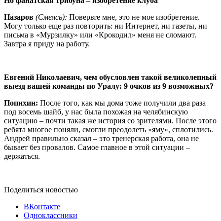
Но фанатская трибуна – изобретение клуба
Назаров
(Смеясь):
Поверьте мне, это не мое изобретение.
Могу только еще раз повторить: ни Интернет, ни газеты, ни
письма в «Мурзилку» или «Крокодил» меня не сломают.
Завтра я приду на работу.
Евгений Николаевич, чем обусловлен такой великолепный
выезд вашей команды по Уралу: 9 очков из 9 возможных?
Попихин:
После того, как мы дома тоже получили два раза
под восемь шайб, у нас была похожая на челябинскую
ситуацию – почти такая же история со зрителями. После этого
ребята многое поняли, смогли преодолеть «яму», сплотились.
Андрей правильно сказал – это тренерская работа, она не
бывает без провалов. Самое главное в этой ситуации –
держаться.
Поделиться новостью
ВКонтакте
Одноклассники