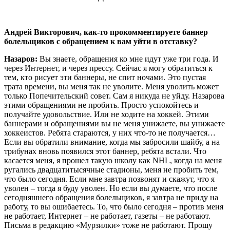
Андрей Викторович, как-то прокомментируете баннер
болельщиков с обращением к вам уйти в отставку?
Назаров:
Вы знаете, обращения ко мне идут уже три года. И
через Интернет, и через прессу. Сейчас я могу обратиться к
тем, кто рисует эти баннеры, не спит ночами. Это пустая
трата времени, вы меня так не уволите. Меня уволить может
только Попечительский совет. Сам я никуда не уйду. Назарова
этими обращениями не пробить. Просто успокойтесь и
получайте удовольствие. Или не ходите на хоккей. Этими
баннерами и обращениями вы не меня унижаете, вы унижаете
хоккеистов. Ребята стараются, у них что-то не получается…
Если вы обратили внимание, когда мы забросили шайбу, а на
трибунах вновь появился этот баннер, ребята встали. Что
касается меня, я прошел такую школу как
NHL
, когда на меня
ругались двадцатитысячные стадионы, меня не пробить тем,
что было сегодня. Если мне завтра позвонят и скажут, что я
уволен – тогда я буду уволен. Но если вы думаете, что после
сегодняшнего обращения болельщиков, я завтра не приду на
работу, то вы ошибаетесь. То, что было сегодня – против меня
не работает, Интернет – не работает, газеты – не работают.
Письма в редакцию «Мурзилки» тоже не работают. Прошу