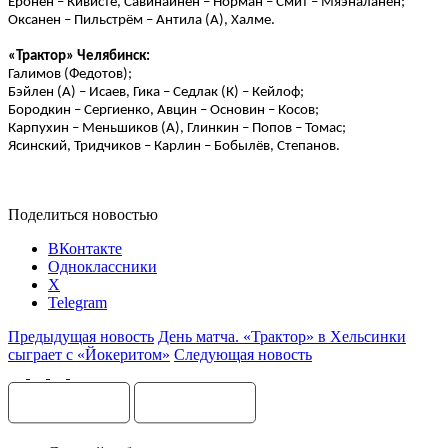
Еронен – Кивистё, Савинайнен – Норман – Смит – Мяэналанен;
Оксанен – Пильстрём – Антила (А), Халме.
«Трактор» Челябинск:
Галимов (Федотов);
Бэйлен (А) – Исаев, Гика – Седлак (К) – Кейлоф;
Бородкин – Сергиенко, Авцин – Основин – Косов;
Карпухин – Меньшиков (А), Глинкин – Попов – Томас;
Ясинский, Тридчиков – Карлин – Бобылёв, Степанов.
Поделиться новостью
ВКонтакте
Одноклассники
X
Telegram
Предыдущая новость
День матча. «Трактор» в Хельсинки
сыграет с «Йокеритом»
Следующая новость