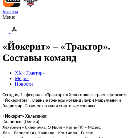
Билеты
Меню
«Йокерит» – «Трактор».
Составы команд
ХК «Трактор»
Медиа
Новости
Сегодня, 11 февраля, «Трактор» в Хельсинки сыграет с финским
«Йокеритом». Главные тренеры команд Лаури Марьямяки и
Владимир Юрзинов назвали стартовые составы.
«Йокерит» Хельсинки:
Калниньш (Ниеми);
Лехтонен – Скленичка, О`Нилл – Регин (К) – Мозес;
Лёв – Лепистё (А), Хаапала – Контиола – Енсен;