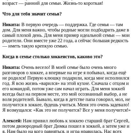
возраст — ранний для семьи. Жизнь-то короткая!
Что для тебя значит семья?
Никита:
В первую очередь — поддержка. Где семья — там
дом. Для меня важно, чтобы родные могли подбодрить даже в
самый плохой день. Для меня пример идеальной семьи — мои
родители. Они вместе уже 22 года, а сейчас большая редкость
— иметь такую крепкую семью.
Когда в семье столько хоккеистов, каково это?
Никита:
Очень весело! В моей семье было очень много
разговоров о хоккее, а впервые на игре я побывал, когда ещё
не родился! Первую клюшку подарили, когда мне исполнился
год. Я всю жизнь «варился» на этой кухне. Сначала с отцом и
его командой, потом уже сам начал играть. Для меня хоккей
всегда был на первом месте, это мой осознанный выбор, а не
воля родителей. Бывало, когда в детстве папа говорил, мол, не
получится в хоккее, будешь учиться. Меня это очень задевало!
Я возмущался: «Как это не получится? Все у меня получится!»
Алексей:
Нам привил любовь к хоккею старший брат Сергей,
потом двоюродный брат Димка пошел в хоккей, а затем уже и
я. Нам было на кого равняться, и игра нравилась. Нас всех