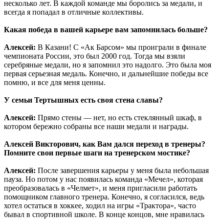
несколько лет. В каждой команде мы боролись за медали, и
всегда я попадал в отличные коллективы.
Какая победа в вашей карьере вам запомнилась больше?
Алексей:
В Казани! С «Ак Барсом» мы проиграли в финале
чемпионата России, это был 2000 год. Тогда мы взяли
серебряные медали, но я запомнил это надолго. Это была моя
первая серьезная медаль. Конечно, и дальнейшие победы все
помню, и все для меня ценны.
У семьи Тертышных есть своя стена славы?
Алексей:
Прямо стены — нет, но есть стеклянный шкаф, в
котором бережно собраны все наши медали и награды.
Алексей Викторович, как Вам дался переход в тренеры?
Помните свои первые шаги на тренерском мостике?
Алексей:
После завершения карьеры у меня была небольшая
пауза. Но потом у нас появилась команда «Мечел», которая
преобразовалась в «Челмет», и меня пригласили работать
помощником главного тренера. Конечно, я согласился, ведь
хотел остаться в хоккее, ходил на игры «Трактора», часто
бывал в спортивной школе. В конце концов, мне нравилась