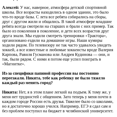
Алексей:
У нас, наверное, атмосфера детской спортивной
школы. Все возрасты находились в одном здании, это было
что-то вроде базы. С лета все ребята собирались на сборы,
друг с другом жили и общались. В такой атмосфере младшие
ребята всегда смотрели на старших и брали с них пример. Так
было из поколения в поколение, и дети всех возрастов друг
друга знали. Мы ездили смотреть тренировки «Трактора»,
организовано ездили на домашние игры. Наши кумиры
ходили рядом. По телевизору не так часто удавалось увидеть
хоккей, а все известные и любимые хоккеисты вроде Валерия
Карпова, Равиля Гусманова или Андрея Кудинова — они, и
так, были рядом. С ними я потом еще успел поиграть в
«Магнитке».
Из-за специфики папиной профессии вы постоянно
переезжали. Никита, тебе как ребенку не было тяжело
каждый раз менять город?
Никита:
Нет, я в этом плане легкий на подъем. К тому же, у
меня нет трудностей с общением. Зато теперь у меня почти в
каждом городе России есть друзья. Тяжелее было со школами,
но я достаточно хорошо учился. Например, ЕГЭ я сдал сам и
без проблем поступил на бюджет в челябинский университет.