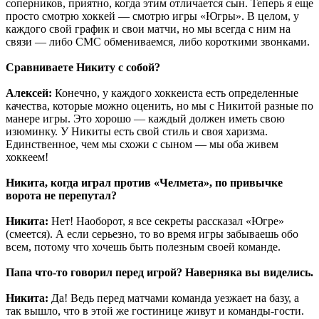
соперников, приятно, когда этим отличается сын. Теперь я еще
просто смотрю хоккей — смотрю игры «Югры». В целом, у
каждого свой график и свои матчи, но мы всегда с ним на
связи — либо СМС обмениваемся, либо короткими звонками.
Сравниваете Никиту с собой?
Алексей:
Конечно, у каждого хоккеиста есть определенные
качества, которые можно оценить, но мы с Никитой разные по
манере игры. Это хорошо — каждый должен иметь свою
изюминку. У Никиты есть свой стиль и своя харизма.
Единственное, чем мы схожи с сыном — мы оба живем
хоккеем!
Никита, когда играл против «Челмета», по привычке
ворота не перепутал?
Никита:
Нет! Наоборот, я все секреты рассказал «Югре»
(смеется). А если серьезно, то во время игры забываешь обо
всем, потому что хочешь быть полезным своей команде.
Папа что-то говорил перед игрой? Наверняка вы виделись.
Никита:
Да! Ведь перед матчами команда уезжает на базу, а
так вышло, что в этой же гостинице живут и команды-гости.