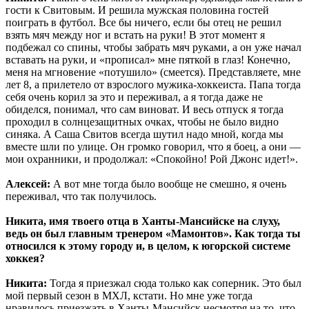
гости к Свитовым. И решила мужская половина гостей
поиграть в футбол. Все бы ничего, если бы отец не решил
взять мяч между ног и встать на руки! В этот момент я
подбежал со спины, чтобы забрать мяч руками, а он уже начал
вставать на руки, и «прописал» мне пяткой в глаз! Конечно,
меня на мгновение «потушило» (смеется). Представляете, мне
лет 8, а прилетело от взрослого мужика-хоккеиста. Папа тогда
себя очень корил за это и переживал, а я тогда даже не
обиделся, понимал, что сам виноват. И весь отпуск я тогда
проходил в солнцезащитных очках, чтобы не было видно
синяка. А Саша Свитов всегда шутил надо мной, когда мы
вместе шли по улице. Он громко говорил, что я боец, а они —
мои охранники, и продолжал: «Спокойно! Рой Джонс идет!».
Алексей:
А вот мне тогда было вообще не смешно, я очень
переживал, что так получилось.
Никита, имя твоего отца в Ханты-Мансийске на слуху,
ведь он был главным тренером «Мамонтов». Как тогда ты
относился к этому городу и, в целом, к югорской системе
хоккея?
Никита:
Тогда я приезжал сюда только как соперник. Это был
мой первый сезон в МХЛ, кстати. Но мне уже тогда
нравилось приезжать в Ханты-Мансийск несмотря на то, что