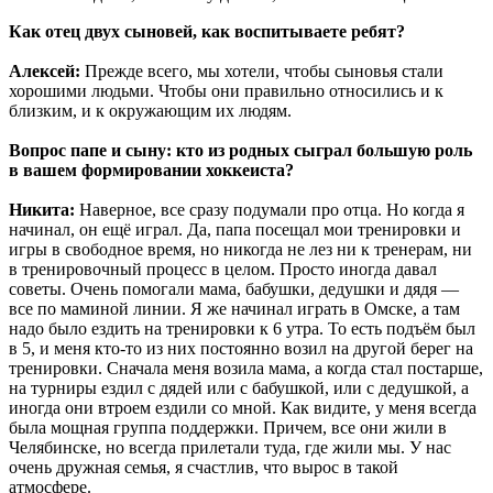
Как отец двух сыновей, как воспитываете ребят?
Алексей:
Прежде всего, мы хотели, чтобы сыновья стали
хорошими людьми. Чтобы они правильно относились и к
близким, и к окружающим их людям.
Вопрос папе и сыну: кто из родных сыграл большую роль
в вашем формировании хоккеиста?
Никита:
Наверное, все сразу подумали про отца. Но когда я
начинал, он ещё играл. Да, папа посещал мои тренировки и
игры в свободное время, но никогда не лез ни к тренерам, ни
в тренировочный процесс в целом. Просто иногда давал
советы. Очень помогали мама, бабушки, дедушки и дядя —
все по маминой линии. Я же начинал играть в Омске, а там
надо было ездить на тренировки к 6 утра. То есть подъём был
в 5, и меня кто-то из них постоянно возил на другой берег на
тренировки. Сначала меня возила мама, а когда стал постарше,
на турниры ездил с дядей или с бабушкой, или с дедушкой, а
иногда они втроем ездили со мной. Как видите, у меня всегда
была мощная группа поддержки. Причем, все они жили в
Челябинске, но всегда прилетали туда, где жили мы. У нас
очень дружная семья, я счастлив, что вырос в такой
атмосфере.