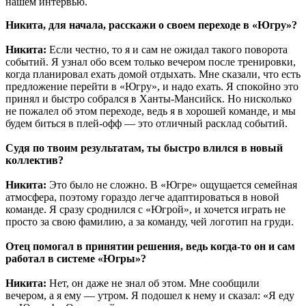
нашем интервью.
Никита, для начала, расскажи о своем переходе в «Югру»?
Никита:
Если честно, то я и сам не ожидал такого поворота
событий. Я узнал обо всем только вечером после тренировки,
когда планировал ехать домой отдыхать. Мне сказали, что есть
предложение перейти в «Югру», и надо ехать. Я спокойно это
принял и быстро собрался в Ханты-Мансийск. Но нисколько
не пожалел об этом переходе, ведь я в хорошей команде, и мы
будем биться в плей-офф — это отличный расклад событий.
Судя по твоим результатам, ты быстро влился в новый
коллектив?
Никита:
Это было не сложно. В «Югре» ощущается семейная
атмосфера, поэтому гораздо легче адаптироваться в новой
команде. Я сразу сроднился с «Югрой», и хочется играть не
просто за свою фамилию, а за команду, чей логотип на груди.
Отец помогал в принятии решения, ведь когда-то он и сам
работал в системе «Югры»?
Никита:
Нет, он даже не знал об этом. Мне сообщили
вечером, а я ему — утром. Я подошел к нему и сказал: «Я еду