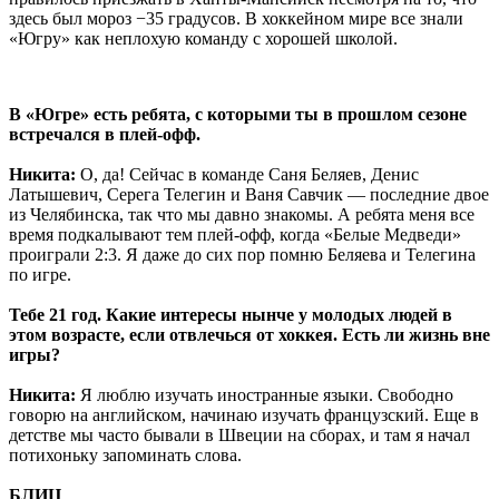
здесь был мороз −35 градусов. В хоккейном мире все знали
«Югру» как неплохую команду с хорошей школой.
В «Югре» есть ребята, с которыми ты в прошлом сезоне
встречался в плей-офф.
Никита:
О, да! Сейчас в команде Саня Беляев, Денис
Латышевич, Серега Телегин и Ваня Савчик — последние двое
из Челябинска, так что мы давно знакомы. А ребята меня все
время подкалывают тем плей-офф, когда «Белые Медведи»
проиграли 2:3. Я даже до сих пор помню Беляева и Телегина
по игре.
Тебе 21 год. Какие интересы нынче у молодых людей в
этом возрасте, если отвлечься от хоккея. Есть ли жизнь вне
игры?
Никита:
Я люблю изучать иностранные языки. Свободно
говорю на английском, начинаю изучать французский. Еще в
детстве мы часто бывали в Швеции на сборах, и там я начал
потихоньку запоминать слова.
БЛИЦ