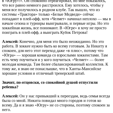
в «Югру»!». Он спокойно отреагировал, но мне показалось,
что все равно немного расстроился. Ему хотелось, чтобы у
меня все получилось в родном клубе. Так вышло, что из
системы «Трактора» только «Белые Медведи» сейчас
попадают в плей-офф, хотя «Челмет» начинал неплохо — мы в
начале сезона и турниры выигрывали, и первые игры. Но это
хоккейная жизнь, все понимают. В «Югре» я хочу не просто
поиграть в плей-офф, а выиграть Кубок Петрова!
Алексей:
Конечно, для меня это было неожиданно. Но это
работа. В хоккее нужно быть ко всему готовым. За Никиту я
спокоен, для него этот переход даже «в плюс», потому что
«Югра» — хорошая команда со взрослыми хоккеистами. Там
есть чему поучиться и у кого поучиться. «Челмет» — более
молодая команда. Там более сбалансированный коллектив. К
тому же, я знаю не понаслышке, что в Ханты-Мансийске
хорошие условия и отличный тренерский штаб.
Значит, по-отцовски, со спокойной душой отпустили
ребенка?
Алексей:
Он у нас привыкший к переездам, ведь семья всегда
была со мной. Никита повидал много городов и готов ко
всему. Да и я знаю «Югру» не со стороны, поэтому спокоен за
него.