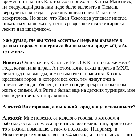
времени ни на что. Как только я приехал в Ханты-Мансийск,
на следующий день нам надо было вылетать в Тюмень,
вернулись с выезда — уже домашняя серия. И так все
завертелось. Но знаю, что Иван Лекомцев успевает иногда
покататься на лыжах, у него в раздевалке вся экипировка
лежит над шкафчиком.
Уже думал, где бы хотел «осесть»? Ведь вы бываете в
разных городах, наверняка были мысли вроде: «О, я бы
тут жил».
Никита:
Однозначно, Казань и Рига! В Казани я даже жил 4
года, когда папа играл. А потом, когда начал играть в МХЛ,
летал туда на выезды, и мне там очень нравится. Казань —
красивый город, в котором все есть, там живут очень
приятные люди. Уверен, в этом городе прекрасно было бы
жить с семьей. А в Риге я бывал еще на детских турнирах, мне
еще в детстве там понравилось.
Алексей Викторович, а вы какой город чаще вспоминаете?
Алексей:
Мне повезло, от каждого города, в котором я
работал, осталась масса приятных воспоминаний, просто где-
то я пожил поменьше, а где-то подольше. Например, в
Новосибирске я пожил всего 3-4 месяца, а в остальных — по