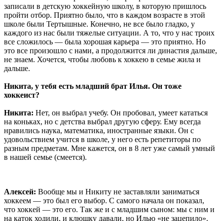
записали в детскую хоккейную школу, в которую пришлось
пройти отбор. Приятно было, что в каждом возрасте в этой
школе были Тертышные. Конечно, не все было гладко, у
каждого из нас были тяжелые ситуации. А то, что у нас троих
все сложилось — была хорошая карьера — это приятно. Но
это все произошло с нами, а продолжится ли династия дальше,
не знаем. Хочется, чтобы любовь к хоккею в семье жила и
дальше.
Никита, у тебя есть младший брат Илья. Он тоже
хоккеист?
Никита:
Нет, он выбрал учебу. Он пробовал, умеет кататься
на коньках, но с детства выбрал другую сферу. Ему всегда
нравились наука, математика, иностранные языки. Он с
удовольствием учится в школе, у него есть репетиторы по
разным предметам. Мне кажется, он в 8 лет уже самый умный
в нашей семье (смеется).
Алексей:
Вообще мы и Никиту не заставляли заниматься
хоккеем — это был его выбор. С самого начала он показал,
что хоккей — это его. Так же и с младшим сыном: мы с ним и
на каток ходили, и клюшку давали, но Илью «не зацепило».