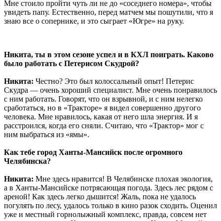
Мне стоило пройти чуть ли не до «соседнего номера», чтобы
увидеть папу. Естественно, перед матчем мы пошутили, что я
знаю все о сопернике, и это сыграет «Югре» на руку.
Никита, ты в этом сезоне успел и в КХЛ поиграть. Каково
было работать с Петерисом Скудрой?
Никита:
Честно? Это был колоссальный опыт! Петерис
Скудра — очень хороший специалист. Мне очень понравилось
с ним работать. Говорят, что он взрывной, и с ним нелегко
сработаться, но в «Тракторе» я видел совершенно другого
человека. Мне нравилось, какая от него шла энергия. И я
расстроился, когда его сняли. Считаю, что «Трактор» мог с
ним выбраться из «ямы».
Как тебе город Ханты-Мансийск после огромного
Челябинска?
Никита:
Мне здесь нравится! В Челябинске плохая экология,
а в Ханты-Мансийске потрясающая погода. Здесь лес рядом с
ареной! Как здесь легко дышится! Жаль, пока не удалось
погулять по лесу, удалось только в кино разок сходить. Оценил
уже и местный горнолыжный комплекс, правда, совсем нет