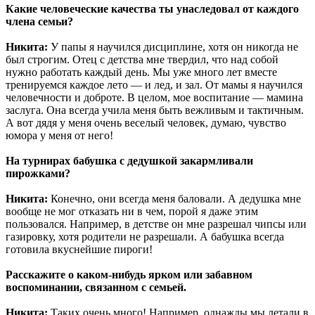
Какие человеческие качества ты унаследовал от каждого
члена семьи?
Никита:
У папы я научился дисциплине, хотя он никогда не
был строгим. Отец с детства мне твердил, что над собой
нужно работать каждый день. Мы уже много лет вместе
тренируемся каждое лето — и лед, и зал. От мамы я научился
человечности и доброте. В целом, мое воспитание — мамина
заслуга. Она всегда учила меня быть вежливым и тактичным.
А вот дядя у меня очень веселый человек, думаю, чувство
юмора у меня от него!
На турнирах бабушка с дедушкой закармливали
пирожками?
Никита:
Конечно, они всегда меня баловали. А дедушка мне
вообще не мог отказать ни в чем, порой я даже этим
пользовался. Например, в детстве он мне разрешал чипсы или
газировку, хотя родители не разрешали. А бабушка всегда
готовила вкуснейшие пироги!
Расскажите о каком-нибудь ярком или забавном
воспоминании, связанном с семьей.
Никита:
Таких очень много! Например, однажды мы летали в