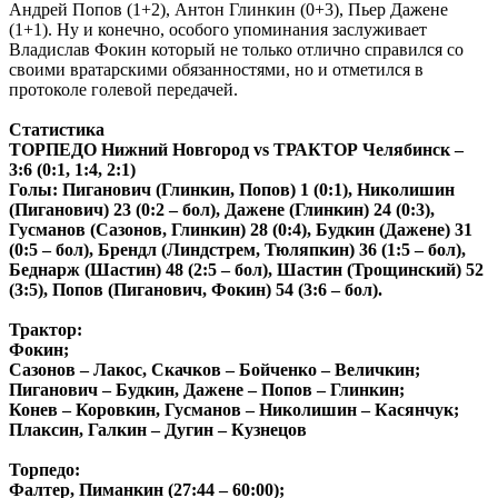
Андрей Попов (1+2), Антон Глинкин (0+3), Пьер Дажене
(1+1). Ну и конечно, особого упоминания заслуживает
Владислав Фокин который не только отлично справился со
своими вратарскими обязанностями, но и отметился в
протоколе голевой передачей.
Статистика
ТОРПЕДО Нижний Новгород vs ТРАКТОР Челябинск –
3:6 (0:1, 1:4, 2:1)
Голы: Пиганович (Глинкин, Попов) 1 (0:1), Николишин
(Пиганович) 23 (0:2 – бол), Дажене (Глинкин) 24 (0:3),
Гусманов (Сазонов, Глинкин) 28 (0:4), Будкин (Дажене) 31
(0:5 – бол), Брендл (Линдстрем, Тюляпкин) 36 (1:5 – бол),
Беднарж (Шастин) 48 (2:5 – бол), Шастин (Трощинский) 52
(3:5), Попов (Пиганович, Фокин) 54 (3:6 – бол).
Трактор:
Фокин;
Сазонов – Лакос, Скачков – Бойченко – Величкин;
Пиганович – Будкин, Дажене – Попов – Глинкин;
Конев – Коровкин, Гусманов – Николишин – Касянчук;
Плаксин, Галкин – Дугин – Кузнецов
Торпедо:
Фалтер, Пиманкин (27:44 – 60:00);