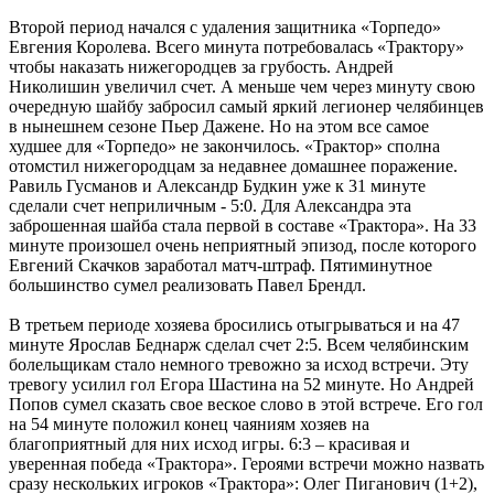
Второй период начался с удаления защитника «Торпедо»
Евгения Королева. Всего минута потребовалась «Трактору»
чтобы наказать нижегородцев за грубость. Андрей
Николишин увеличил счет. А меньше чем через минуту свою
очередную шайбу забросил самый яркий легионер челябинцев
в нынешнем сезоне Пьер Дажене. Но на этом все самое
худшее для «Торпедо» не закончилось. «Трактор» сполна
отомстил нижегородцам за недавнее домашнее поражение.
Равиль Гусманов и Александр Будкин уже к 31 минуте
сделали счет неприличным - 5:0. Для Александра эта
заброшенная шайба стала первой в составе «Трактора». На 33
минуте произошел очень неприятный эпизод, после которого
Евгений Скачков заработал матч-штраф. Пятиминутное
большинство сумел реализовать Павел Брендл.
В третьем периоде хозяева бросились отыгрываться и на 47
минуте Ярослав Беднарж сделал счет 2:5. Всем челябинским
болельщикам стало немного тревожно за исход встречи. Эту
тревогу усилил гол Егора Шастина на 52 минуте. Но Андрей
Попов сумел сказать свое веское слово в этой встрече. Его гол
на 54 минуте положил конец чаяниям хозяев на
благоприятный для них исход игры. 6:3 – красивая и
уверенная победа «Трактора». Героями встречи можно назвать
сразу нескольких игроков «Трактора»: Олег Пиганович (1+2),