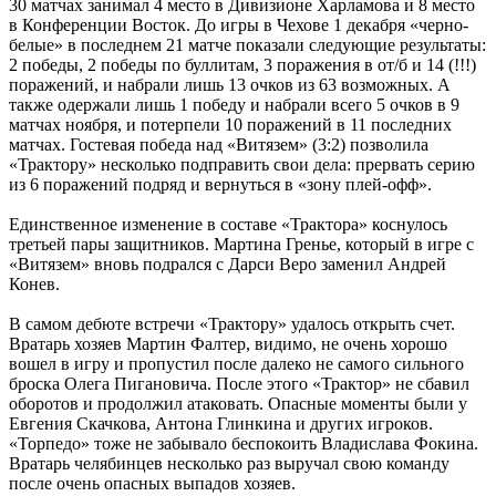
30 матчах занимал 4 место в Дивизионе Харламова и 8 место
в Конференции Восток. До игры в Чехове 1 декабря «черно-
белые» в последнем 21 матче показали следующие результаты:
2 победы, 2 победы по буллитам, 3 поражения в от/б и 14 (!!!)
поражений, и набрали лишь 13 очков из 63 возможных. А
также одержали лишь 1 победу и набрали всего 5 очков в 9
матчах ноября, и потерпели 10 поражений в 11 последних
матчах. Гостевая победа над «Витязем» (3:2) позволила
«Трактору» несколько подправить свои дела: прервать серию
из 6 поражений подряд и вернуться в «зону плей-офф».
Единственное изменение в составе «Трактора» коснулось
третьей пары защитников. Мартина Гренье, который в игре с
«Витязем» вновь подрался с Дарси Веро заменил Андрей
Конев.
В самом дебюте встречи «Трактору» удалось открыть счет.
Вратарь хозяев Мартин Фалтер, видимо, не очень хорошо
вошел в игру и пропустил после далеко не самого сильного
броска Олега Пигановича. После этого «Трактор» не сбавил
оборотов и продолжил атаковать. Опасные моменты были у
Евгения Скачкова, Антона Глинкина и других игроков.
«Торпедо» тоже не забывало беспокоить Владислава Фокина.
Вратарь челябинцев несколько раз выручал свою команду
после очень опасных выпадов хозяев.