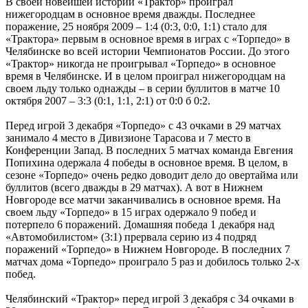
В своей новейшей истории «Трактор» проиграл
нижегородцам в основное время дважды. Последнее
поражение, 25 ноября 2009 – 1:4 (0:3, 0:0, 1:1) стало для
«Трактора» первым в основное время в играх с «Торпедо» в
Челябинске во всей истории Чемпионатов России. До этого
«Трактор» никогда не проигрывал «Торпедо» в основное
время в Челябинске. И в целом проиграл нижегородцам на
своем льду только однажды – в серии буллитов в матче 10
октября 2007 – 3:3 (0:1, 1:1, 2:1) от 0:0 б 0:2.
Перед игрой 3 декабря «Торпедо» с 43 очками в 29 матчах
занимало 4 место в Дивизионе Тарасова и 7 место в
Конференции Запад. В последних 5 матчах команда Евгения
Попихина одержала 4 победы в основное время. В целом, в
сезоне «Торпедо» очень редко доводит дело до овертайма или
буллитов (всего дважды в 29 матчах). А вот в Нижнем
Новгороде все матчи заканчивались в основное время. На
своем льду «Торпедо» в 15 играх одержало 9 побед и
потерпело 6 поражений. Домашняя победа 1 декабря над
«Автомобилистом» (3:1) прервала серию из 4 подряд
поражений «Торпедо» в Нижнем Новгороде. В последних 7
матчах дома «Торпедо» проиграло 5 раз и добилось только 2-х
побед.
Челябинский «Трактор» перед игрой 3 декабря с 34 очками в