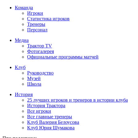
Команда
Игроки
Статистика игроков
Тренеры
Персонал
Медиа
Трактор TV
Фотогалерея
Официальные программы матчей
Клуб
Руководство
Музей
Школа
История
25 лучших игроков и тренеров в истории клуба
История Трактора
Все игроки
Все главные тренеры
Клуб Валерия Белоусова
Клуб Юрия Шумакова