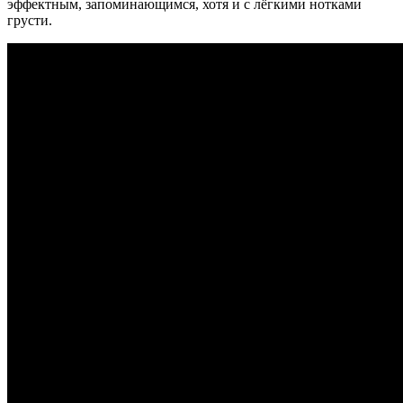
эффектным, запоминающимся, хотя и с лёгкими нотками
грусти.