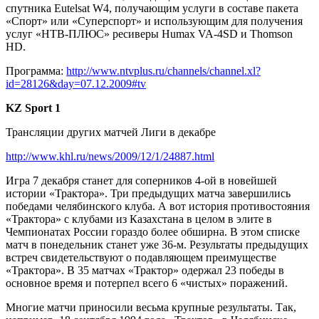
спутника Eutеlsat W4, получающим услуги в составе пакета
«Спорт» или «Суперспорт» и использующим для получения
услуг «НТВ-ПЛЮС» ресиверы Humax VA-4SD и Thomson
HD.
Программа:
http://www.ntvplus.ru/channels/channel.xl?
id=28126&day=07.12.2009#tv
KZ
Sport
1
Трансляции других матчей Лиги в декабре
http://www.khl.ru/news/2009/12/1/24887.html
Игра 7 декабря станет для соперников 4-ой в новейшей
истории «Трактора». Три предыдущих матча завершились
победами челябинского клуба. А вот история противостояния
«Трактора» с клубами из Казахстана в целом в элите в
Чемпионатах России гораздо более обширна. В этом списке
матч в понедельник станет уже 36-м. Результаты предыдущих
встреч свидетельствуют о подавляющем преимуществе
«Трактора». В 35 матчах «Трактор» одержал 23 победы в
основное время и потерпел всего 6 «чистых» поражений.
Многие матчи приносили весьма крупные результаты. Так,