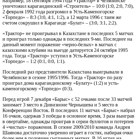
например, 18 сентября 1994 года «Трактор» в Челябинске
уничтожил карагандинский «Строитель» – 10:0 (1:0, 2:0, 7:0),
2 февраля 1992 года разгромил в Усть-Каменогорске
«Торпедо» – 8:3 (3:0, 4:1, 1:2), а 12 марта 1996 с таим же
счетом сокрушил в Караганде «Булат» – (3:0, 3:1, 2:2).
«Трактор» не проигрывал в Казахстане в последних 5 матчах
и проиграл только однажды в последних 9-ми. Последнее на
данный момент поражение «черно-белых» в матчах с
казахскими клубами на выезде датируется 24 октября 1995
года. Тогда «Трактор» уступил в Усть-Каменогорске
«Торпедо» – 1:2 (0:1, 0:0, 1:1).
Последний раз представители Казахстана выигрывали в
Челябинске в сезоне 1995/1996. Тогда «Трактор» по разу
проиграл дома карагандинскому «Булату» (1:2) и усть-
каменогорскому «Торпедо» (0:3).
Перед игрой 7 декабря «Барыс» с 52 очками после 33 матчей
занимает 3 место в Дивизионе Чернышева и 5 место в
Конференции Восток. В последних 11 матчах «Барыс» набрал
16 очков, одержав 3 победы в основное время, 3 раза выиграв
в овертайме, однажды проиграв в серии буллитов и потерпев
4 «чистых» поражения. В сезоне 2009/2010 команда Андрея
Шаянова достаточно уверенно играет в гостях, набирая очки
более чем в половине сыгранных матчах. В 16 играх на