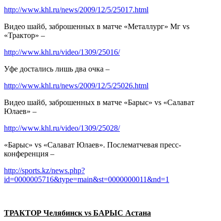
http://www.khl.ru/news/2009/12/5/25017.html
Видео шайб, заброшенных в матче «Металлург» Мг
vs
«Трактор» –
http://www.khl.ru/video/1309/25016/
Уфе достались лишь два очка –
http://www.khl.ru/news/2009/12/5/25026.html
Видео шайб, заброшенных в матче «Барыс»
vs
«Салават
Юлаев» –
http://www.khl.ru/video/1309/25028/
«Барыс»
vs
«Салават Юлаев». Послематчевая пресс-
конференция –
http://sports.kz/news.php?
id=0000005716&type=main&st=0000000011&nd=1
ТРАКТОР Челябинск
vs
БАРЫС Астана