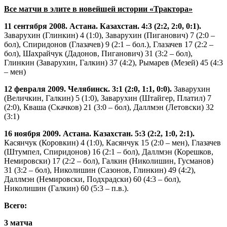
Все матчи в элите в новейшей истории «Трактора»
11 сентября 2008. Астана. Казахстан. 4:3 (2:2, 2:0, 0:1).
Заварухин (Глинкин) 4 (1:0), Заварухин (Пиганович) 7 (2:0 –
бол), Спиридонов (Глазачев) 9 (2:1 – бол.), Глазачев 17 (2:2 –
бол), Шахрайчук (Дадонов, Пиганович) 31 (3:2 – бол),
Глинкин (Заварухин, Галкин) 37 (4:2), Рымарев (Мезей) 45 (4:3
– мен)
12 февраля 2009. Челябинск. 3:1 (2:0, 1:1, 0:0).
Заварухин
(Величкин, Галкин) 5 (1:0), Заварухин (Штайгер, Платил) 7
(2:0), Кваша (Скачков) 21 (3:0 – бол), Даллмэн (Летовски) 32
(3:1)
16 ноября 2009. Астана. Казахстан. 5:3 (2:2, 1:0, 2:1).
Касянчук (Коровкин) 4 (1:0), Касянчук 15 (2:0 – мен), Глазачев
(Штумпел, Спиридонов) 16 (2:1 – бол), Даллмэн (Корешков,
Немировски) 17 (2:2 – бол), Галкин (Николишин, Гусманов)
31 (3:2 – бол), Николишин (Сазонов, Глинкин) 49 (4:2),
Даллмэн (Немировски, Подхрадски) 60 (4:3 – бол),
Николишин (Галкин) 60 (5:3 – п.в.).
Всего:
3 матча