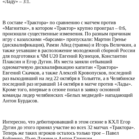
«Ладу» – 3:1.
В составе «Трактора» по сравнению с матчем против
«Магнитки», в котором «Трактор» крупно проиграл – 0:6,
произошли существенные изменения. По разным причинам
игру с казахскими «барсами» пропускали: Мартин Гренье
(дисквалификация), Рамзи Абид (травма) и Игорь Величкин, а
также уехавшие в расположение молодежной сборной России
для подготовки к ЧМ
U
20 Евгений Кузнецов, Константин
Плаксин и Егор Дугин. Их места заняли отбывший
одноматчевую дисквалификацию капитан «Трактора»
Евгений Скачков, а также Алексей Кровопусков, последний
раз выходивший на лед 22 октября в Тольятти, а в Челябинске
последний раз игравший 14 октября в матче против «Лады».
Кроме того, впервые в сезоне попал в заявку основной
команды лидер челябинских «Белых медведей» нападающий
Антон Бурдасов.
Интересно, что дебютировавший в этом сезоне в КХЛ Егор
Дугин до этого принял участие во всех 32 матчах «Трактора».
Теперь же таких игроков осталось только трое – Павел
Бойченко, Пьер Дажене и Антон Глинкин.