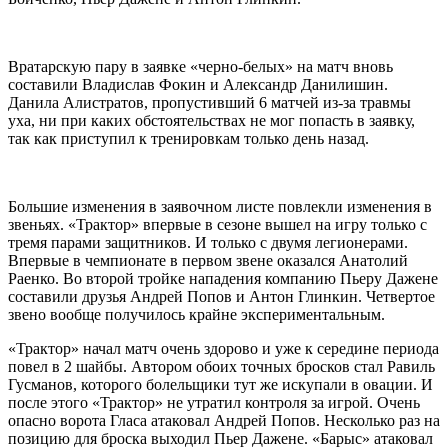
Вратарскую пару в заявке «черно-белых» на матч вновь
составили Владислав Фокин и Александр Данилишин.
Данила Алистратов, пропустивший 6 матчей из-за травмы
уха, ни при каких обстоятельствах не мог попасть в заявку,
так как приступил к тренировкам только день назад.
Большие изменения в заявочном листе повлекли изменения в
звеньях. «Трактор» впервые в сезоне вышел на игру только с
тремя парами защитников. И только с двумя легионерами.
Впервые в чемпионате в первом звене оказался Анатолий
Раенко. Во второй тройке нападения компанию Пьеру Дажене
составили друзья Андрей Попов и Антон Глинкин. Четвертое
звено вообще получилось крайне экспериментальным.
«Трактор» начал матч очень здорово и уже к середине периода
повел в 2 шайбы. Автором обоих точных бросков стал Равиль
Гусманов, которого болельщики тут же искупали в овации. И
после этого «Трактор» не утратил контроля за игрой. Очень
опасно ворота Гласа атаковал Андрей Попов. Несколько раз на
позицию для броска выходил Пьер Дажене. «Барыс» атаковал