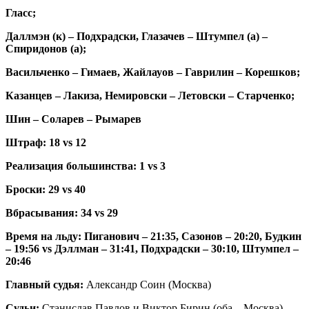
Гласс;
Даллмэн (к) – Подхрадски, Глазачев – Штумпел (а) –
Спиридонов (а);
Васильченко – Гимаев, Жайлауов – Гаврилин – Корешков;
Казанцев – Лакиза, Немировски – Летовски – Старченко;
Шин – Соларев – Рымарев
Штраф: 18
vs
12
Реализация большинства: 1
vs
3
Броски: 29
vs
40
Вбрасывания: 34
vs
29
Время на льду: Пиганович – 21:35, Сазонов – 20:20, Будкин
– 19:56
vs
Дэллман – 31:41, Подхрадски – 30:10, Штумпел –
20:46
Главный судья:
Александр Соин (Москва)
Судьи:
Станислав Павлов и Виктор Бирин (оба – Москва)