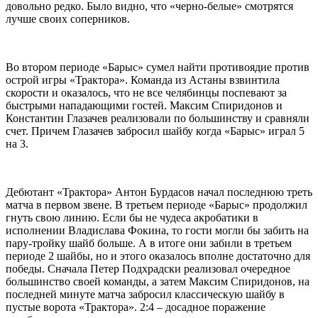
довольно редко. Было видно, что «черно-белые» смотрятся
лучше своих соперников.
Во втором периоде «Барыс» сумел найти противоядие против
острой игры «Трактора». Команда из Астаны взвинтила
скорости и оказалось, что не все челябинцы поспевают за
быстрыми нападающими гостей. Максим Спиридонов и
Константин Глазачев реализовали по большинству и сравняли
счет. Причем Глазачев забросил шайбу когда «Барыс» играл 5
на 3.
Дебютант «Трактора» Антон Бурдасов начал последнюю треть
матча в первом звене. В третьем периоде «Барыс» продолжил
гнуть свою линию. Если бы не чудеса акробатики в
исполнении Владислава Фокина, то гости могли бы забить на
пару-тройку шайб больше. А в итоге они забили в третьем
периоде 2 шайбы, но и этого оказалось вполне достаточно для
победы. Сначала Петер Подхрадски реализовал очередное
большинство своей команды, а затем Максим Спиридонов, на
последней минуте матча забросил классическую шайбу в
пустые ворота «Трактора». 2:4 – досадное поражение