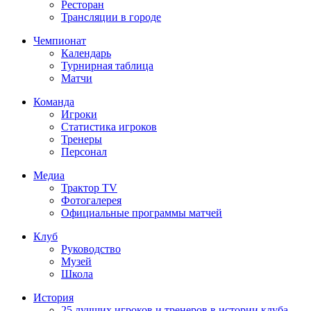
Ресторан
Трансляции в городе
Чемпионат
Календарь
Турнирная таблица
Матчи
Команда
Игроки
Статистика игроков
Тренеры
Персонал
Медиа
Трактор TV
Фотогалерея
Официальные программы матчей
Клуб
Руководство
Музей
Школа
История
25 лучших игроков и тренеров в истории клуба