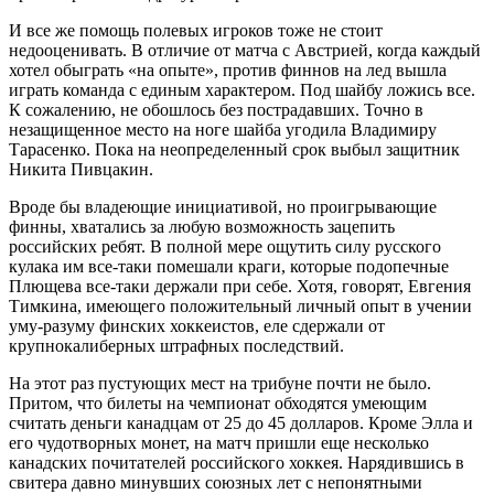
И все же помощь полевых игроков тоже не стоит
недооценивать. В отличие от матча с Австрией, когда каждый
хотел обыграть «на опыте», против финнов на лед вышла
играть команда с единым характером. Под шайбу ложись все.
К сожалению, не обошлось без пострадавших. Точно в
незащищенное место на ноге шайба угодила Владимиру
Тарасенко. Пока на неопределенный срок выбыл защитник
Никита Пивцакин.
Вроде бы владеющие инициативой, но проигрывающие
финны, хватались за любую возможность зацепить
российских ребят. В полной мере ощутить силу русского
кулака им все-таки помешали краги, которые подопечные
Плющева все-таки держали при себе. Хотя, говорят, Евгения
Тимкина, имеющего положительный личный опыт в учении
уму-разуму финских хоккеистов, еле сдержали от
крупнокалиберных штрафных последствий.
На этот раз пустующих мест на трибуне почти не было.
Притом, что билеты на чемпионат обходятся умеющим
считать деньги канадцам от 25 до 45 долларов. Кроме Элла и
его чудотворных монет, на матч пришли еще несколько
канадских почитателей российского хоккея. Нарядившись в
свитера давно минувших союзных лет с непонятными