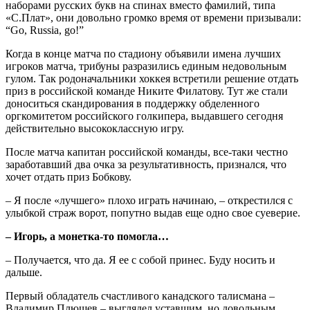
наборами русских букв на спинах вместо фамилий, типа
«С.Плат», они довольно громко время от времени призывали:
“Go, Russia, go!”
Когда в конце матча по стадиону объявили имена лучших
игроков матча, трибуны разразились единым недовольным
гулом. Так родоначальники хоккея встретили решение отдать
приз в российской команде Никите Филатову. Тут же стали
доноситься скандирования в поддержку обделенного
оргкомитетом российского голкипера, выдавшего сегодня
действительно высококлассную игру.
После матча капитан российской команды, все-таки честно
заработавший два очка за результативность, признался, что
хочет отдать приз Бобкову.
– Я после «лучшего» плохо играть начинаю, – открестился с
улыбкой страж ворот, попутно выдав еще одно свое суеверие.
– Игорь, а монетка-то помогла…
– Получается, что да. Я ее с собой принес. Буду носить и
дальше.
Первый обладатель счастливого канадского талисмана –
Владимир Плющев – выглядел уставшим, но довольным.