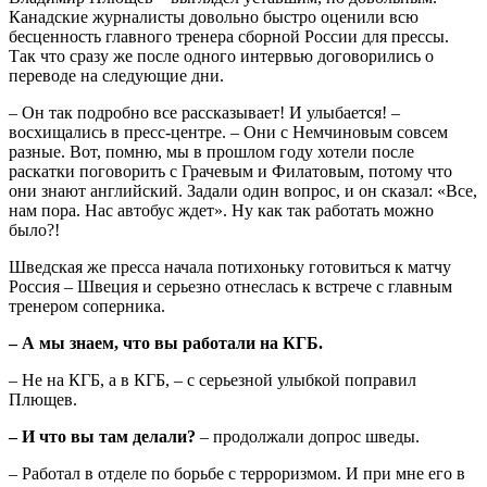
Канадские журналисты довольно быстро оценили всю
бесценность главного тренера сборной России для прессы.
Так что сразу же после одного интервью договорились о
переводе на следующие дни.
– Он так подробно все рассказывает! И улыбается! –
восхищались в пресс-центре. – Они с Немчиновым совсем
разные. Вот, помню, мы в прошлом году хотели после
раскатки поговорить с Грачевым и Филатовым, потому что
они знают английский. Задали один вопрос, и он сказал: «Все,
нам пора. Нас автобус ждет». Ну как так работать можно
было?!
Шведская же пресса начала потихоньку готовиться к матчу
Россия – Швеция и серьезно отнеслась к встрече с главным
тренером соперника.
– А мы знаем, что вы работали на КГБ.
– Не на КГБ, а в КГБ, – с серьезной улыбкой поправил
Плющев.
– И что вы там делали?
– продолжали допрос шведы.
– Работал в отделе по борьбе с терроризмом. И при мне его в