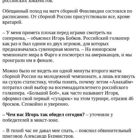
российских хоккеистов.
Обещанный поход на матч сборной Финляндии состоялся по
расписанию. От сборной России присутствовали все, кроме
вратарей.
– У меня примета плохая перед играми смотреть на
соперника, – объяснил Игорь Бобков. Российский голкипер
как раз и был одним из двух игроков, для которых
предназначалась сувенирная монета. – На юниорском
чемпионате мира в Фарго я посмотрел на американцев, и мы
проиграли им в финале.
Можно было не видеть ни одной минуты второго матча
сборной России на молодежной чемпионате, а лишь взглянуть
на сухую статистику, чтобы понять, почему летом «Анахайм»
потратил свой выбор на восемнадцатилетнего российского
голкипера. «Большой Боб», как часто называют Игоря,
оформил свой первый «сухарик» на этом турнире, отразив 46
бросков. Спокойно и уверенно.
– Чем вас Игорь так обидел сегодня?
– уточняли у
победителей в микст-зоне.
– В тихий час не давал мне спать, – пояснил обвинительный
приговор Александр Бурмистров.