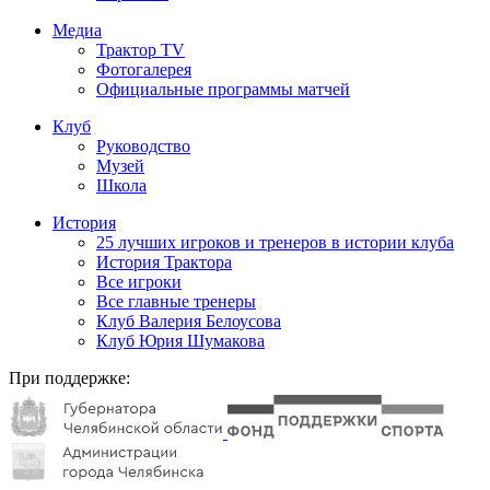
Медиа
Трактор TV
Фотогалерея
Официальные программы матчей
Клуб
Руководство
Музей
Школа
История
25 лучших игроков и тренеров в истории клуба
История Трактора
Все игроки
Все главные тренеры
Клуб Валерия Белоусова
Клуб Юрия Шумакова
При поддержке: