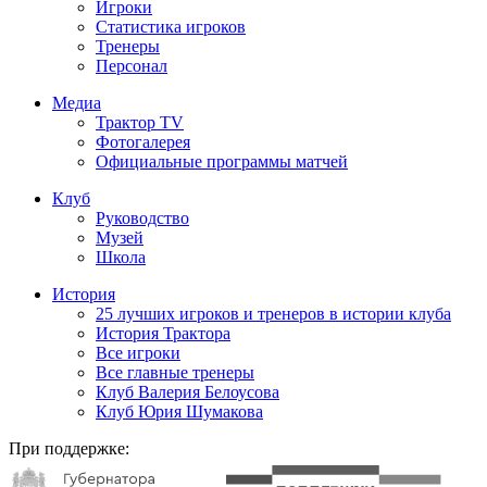
Игроки
Статистика игроков
Тренеры
Персонал
Медиа
Трактор TV
Фотогалерея
Официальные программы матчей
Клуб
Руководство
Музей
Школа
История
25 лучших игроков и тренеров в истории клуба
История Трактора
Все игроки
Все главные тренеры
Клуб Валерия Белоусова
Клуб Юрия Шумакова
При поддержке: