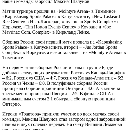
нашей команды забросил Максим Шалунов.
Матчи турнира прошли на «
McIntyre
Arena
» в Тимминсе,
«
Kapuskasing
Sports
Palace
» в Капускасинге, «
New
Liskeard
Rec
Centre
» в Нью-Лискерде, «
Jus
Jordan
Sports
Complex
» в
Иоркуазе, «
Tim
Horton
Events
Centre
» в Кочране и «
Joe
Mavrinac
Com
.
Complex»
в Киркланд Лейке
.
Сборная России свой первый матч провела на «
Kapuskasing
Sports
Palace
» в Капускасинге, второй – «
Jus
Jordan
Sports
Complex
» в Иоркуазе, а все остальные – на «
McIntyre
Arena
» в
Тимминсе.
На первом этапе сборная России играла в группе Б, где
добилась следующих результатов: Россия
vs
Канада-Пацифик
– 6:2, Россия vs США – 4:7, Россия
vs
Канада-Атлантик – 6:3,
Россия vs Чехия – 6:0. В полуфинале сборная России
проиграла сборной провинции Онтарио – 4:6. А в матче за
третье место проиграла Швеции – 2:5. В финале США с
минимальным счетом 2:1 обыграла сборную провинции
Онтарио.
Игроки «Трактора» приняли участие во всех матчах своей
команды. Максим Шалунов стал автором одной заброшенной
шайбы и двух голевых передач. На счету Виталия Демакова
одна голевая передача.