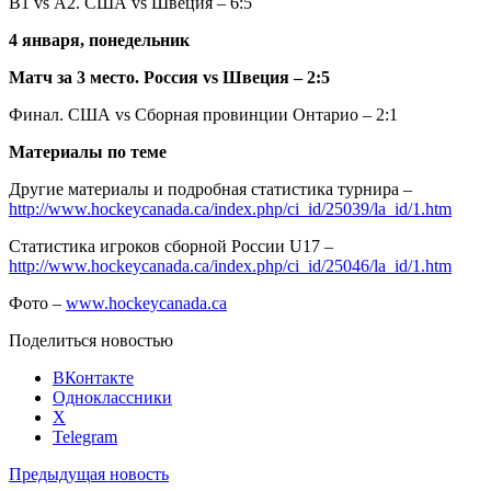
В1 vs А2. США
vs
Швеция – 6:5
4 января, понедельник
Матч за 3 место. Россия
vs
Швеция – 2:5
Финал. США
vs
Сборная провинции Онтарио – 2:1
Материалы по теме
Другие материалы и подробная статистика турнира –
http://www.hockeycanada.ca/index.php/ci_id/25039/la_id/1.htm
Статистика игроков сборной России
U
17 –
http://www.hockeycanada.ca/index.php/ci_id/25046/la_id/1.htm
Фото –
www.hockeycanada.ca
Поделиться новостью
ВКонтакте
Одноклассники
X
Telegram
Предыдущая новость