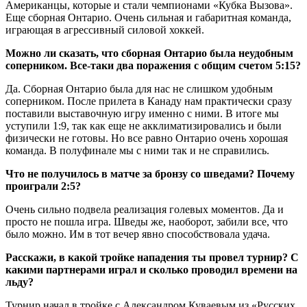
Американцы, которые и стали чемпионами «Кубка Вызова».
Еще сборная Онтарио. Очень сильная и габаритная команда,
играющая в агрессивный силовой хоккей.
Можно ли сказать, что сборная Онтарио была неудобным
соперником. Все-таки два поражения с общим счетом 5:15?
Да. Сборная Онтарио была для нас не слишком удобным
соперником. После прилета в Канаду нам практически сразу
поставили выставочную игру именно с ними. В итоге мы
уступили 1:9, так как еще не акклиматизировались и были
физически не готовы. Но все равно Онтарио очень хорошая
команда. В полуфинале мы с ними так и не справились.
Что не получилось в матче за бронзу со шведами? Почему
проиграли 2:5?
Очень сильно подвела реализация голевых моментов. Да и
просто не пошла игра. Шведы же, наоборот, забили все, что
было можно. Им в тот вечер явно способствовала удача.
Расскажи, в какой тройке нападения ты провел турнир? С
какими партнерами играл и сколько проводил времени на
льду?
Турнир начал в тройке с Александром Куваевым из «Русских