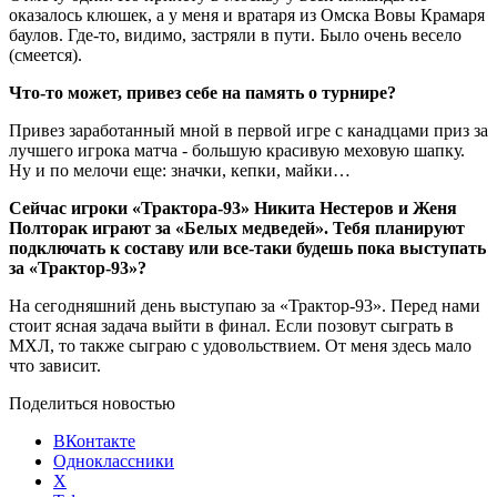
оказалось клюшек, а у меня и вратаря из Омска Вовы Крамаря
баулов. Где-то, видимо, застряли в пути. Было очень весело
(смеется).
Что-то может, привез себе на память о турнире?
Привез заработанный мной в первой игре с канадцами приз за
лучшего игрока матча - большую красивую меховую шапку.
Ну и по мелочи еще: значки, кепки, майки…
Сейчас игроки «Трактора-93» Никита Нестеров и Женя
Полторак играют за «Белых медведей». Тебя планируют
подключать к составу или все-таки будешь пока выступать
за «Трактор-93»?
На сегодняшний день выступаю за «Трактор-93». Перед нами
стоит ясная задача выйти в финал. Если позовут сыграть в
МХЛ, то также сыграю с удовольствием. От меня здесь мало
что зависит.
Поделиться новостью
ВКонтакте
Одноклассники
X