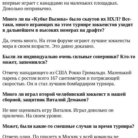
впервые играет с канадцами на маленьких площадках.
Довольно непривычно.
Много ли на «Кубке Вызова» было скаутов их НХЛ? Все-
таки, много играющих на этом турнире хоккеистов уходят
в дальнейшем в высоких номерах на драфте?
Да, очень много. На этом форуме играют лучшие хоккеисты
мира в своем возрасте. Это давно доказано.
Были ли индивидуально очень сильные соперники? Кто-то
может, запомнился?
Отмечу нападающего из США Рокко Гримальди. Маленький
парень с ростом всего 167 сантиметров и потрясающей
скоростью. Он и стал лучшим бомбардиром турнира.
Много ли играл второй челябинский хоккеист в нашей
сборной, защитник Виталий Демаков?
Не мне оценивать игру Виталия. Играл довольно он
прилично. На своем уровне.
Может, были какие-то смешные случаи за время турнира?
Отмечу один. По прилету в Москву у всей команды не