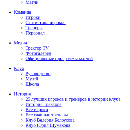
Матчи
Команда
Игроки
Статистика игроков
Тренеры
Персонал
Медиа
Трактор TV
Фотогалерея
Официальные программы матчей
Клуб
Руководство
Музей
Школа
История
25 лучших игроков и тренеров в истории клуба
История Трактора
Все игроки
Все главные тренеры
Клуб Валерия Белоусова
Клуб Юрия Шумакова