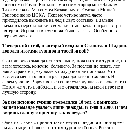
витязей» и Ромой Коньковым из нижегородской «Чайки».
Также играл с Максимом Казаковым из Омска и Мишей
Григоренко из ЦСКА. Первые четыре матча часто
приходилось выходить на лед в двух составах, а дальше
начались перестановки в команде и мы начали играть в три
пятерки. Игрового времени же было за глаза. Особенно в
первых матчах.
Тренерский штаб, в который входил и Станислав Шадрин,
доволен итогами турнира и твоей игрой?
Сказали, что команда неплохо выступила на этом турнире, но
всем хотелось, конечно, большего. За последние девять лет
наша страна ни разу даже в полуфинал не попадала. Что
касается меня, то пять игр сыграл достаточно хорошо. На
своем уровне. В двух встречах получал лучшего игрока матча.
Потом же чуть приболел, и это отразилось на моей игре не в
лучшую сторону.
За всю историю турнир проводился 18 раз, а выиграть
нашей команде удалось лишь дважды. В 1988 и 2000. В чем
видишь главную причину таких неудач?
Одна из главных причин таких неудач - недостаточное время
на адаптацию. Плюс – на этом турнире сборная России