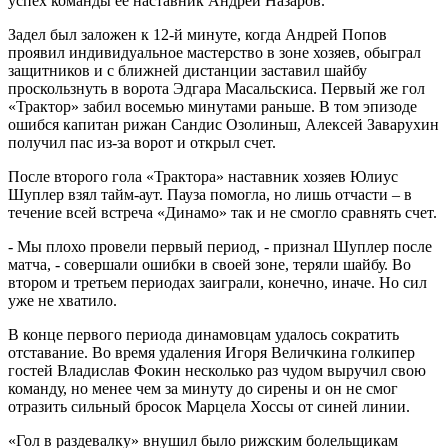
успех команды ее наставник Андрей Назаров.
Задел был заложен к 12-й минуте, когда Андрей Попов
проявил индивидуальное мастерство в зоне хозяев, обыграл
защитников и с ближней дистанции заставил шайбу
проскользнуть в ворота Эдгара Масальскиса. Первый же гол
«Трактор» забил восемью минутами раньше. В том эпизоде
ошибся капитан рижан Сандис Озолиньш, Алексей Заварухин
получил пас из-за ворот и открыл счет.
После второго гола «Трактора» наставник хозяев Юлиус
Шуплер взял тайм-аут. Пауза помогла, но лишь отчасти – в
течение всей встреча «Динамо» так и не смогло сравнять счет.
- Мы плохо провели первый период, - признал Шуплер после
матча, - совершали ошибки в своей зоне, теряли шайбу. Во
втором и третьем периодах заиграли, конечно, иначе. Но сил
уже не хватило.
В конце первого периода динамовцам удалось сократить
отставание. Во время удаления Игоря Величкина голкипер
гостей Владислав Фокин несколько раз чудом выручил свою
команду, но менее чем за минуту до сирены и он не смог
отразить сильный бросок Марцела Хоссы от синей линии.
«Гол в раздевалку» внушил было рижским болельщикам