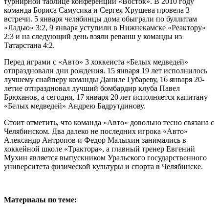
турнирной таблице конференции «Восток». В 2010 году
команда Бориса Самусика и Сергея Хрущева провела 3
встречи. 5 января челябинцы дома обыграли по буллитам
«Ладью» 3:2, 9 января уступили в Нижнекамске «Реактору»
2:3 и на следующий день взяли реванш у команды из
Татарстана 4:2.
Перед играми с «Авто» 3 хоккеиста «Белых медведей»
отпраздновали дни рождения. 15 января 19 лет исполнилось
лучшему снайперу команды Даниле Губареву, 16 января 20-
летие отпраздновал лучший бомбардир клуба Павел
Брюханов, а сегодня, 17 января 20 лет исполняется капитану
«Белых медведей» Андрею Бадрутдинову.
Стоит отметить, что команда «Авто» довольно тесно связана с
Челябинском. Два далеко не последних игрока «Авто»
Александр Антропов и Федор Малыхин занимались в
хоккейной школе «Трактора», а главный тренер Евгений
Мухин является выпускником Уральского государственного
университета физической культуры и спорта в Челябинске.
Материалы по теме: