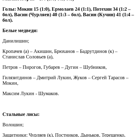
Голы: Мокин 15 (1:0), Ермолаев 24 (1:1), Потехин 34 (1:2 –
бол), Васин (Чурляев) 40 (1:3 – бол), Васин (Кучин) 41 (1:4 –
бол).
Белые медведи:
Данилишин;
Кропачев (а) – Акишин, Брюханов – Бадрутдинов (к) –
Станислав Соловьев (а),
Петров – Пирогов, Губарев – Дугин – Шубников,
Гилязитдинов – Дмитрий Лукин, Жуков – Сергей Тарасов –
Мокин,
Максим Лукин - Шумаков.
Стальные лисы:
Волошин;
Защитники: Чурляев (к), Постников, Дыньков, Терещенко,