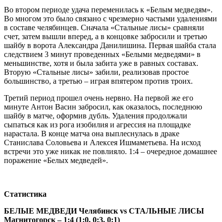
Во втором периоде удача переменилась к «Белым медведям».
Во многом это было связано с чрезмерно частыми удалениями
в составе челябинцев. Сначала «Стальные лисы» сравняли
счет, затем вышли вперед, а в концовке забросили и третью
шайбу в ворота Александра Данилишина. Первая шайба стала
следствием 3 минут проведенных «Белыми медведями» в
меньшинстве, хотя и была забита уже в равных составах.
Вторую «Стальные лисы» забили, реализовав простое
большинство, а третью – играя впятером против троих.
Третий период прошел очень нервно. На первой же его
минуте Антон Васин забросил, как оказалось, последнюю
шайбу в матче, оформив дубль. Удаления продолжали
сыпаться как из рога изобилия и агрессия на площадке
нарастала. В конце матча она выплеснулась в драке
Станислава Соловьева и Алексея Ишмаметьева. На исход
встречи это уже никак не повлияло. 1:4 – очередное домашнее
поражение «Белых медведей».
Статистика
БЕЛЫЕ МЕДВЕДИ Челябинск vs СТАЛЬНЫЕ ЛИСЫ
Магнитогорск – 1:4 (1:0, 0:3, 0:1)