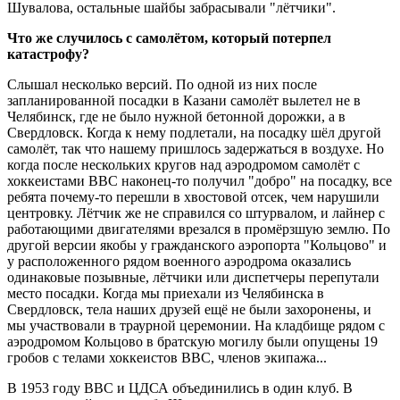
Шувалова, остальные шайбы забрасывали "лётчики".
Что же случилось с самолётом, который потерпел
катастрофу?
Слышал несколько версий. По одной из них после
запланированной посадки в Казани самолёт вылетел не в
Челябинск, где не было нужной бетонной дорожки, а в
Свердловск. Когда к нему подлетали, на посадку шёл другой
самолёт, так что нашему пришлось задержаться в воздухе. Но
когда после нескольких кругов над аэродромом самолёт с
хоккеистами ВВС наконец-то получил "добро" на посадку, все
ребята почему-то перешли в хвостовой отсек, чем нарушили
центровку. Лётчик же не справился со штурвалом, и лайнер с
работающими двигателями врезался в промёрзшую землю. По
другой версии якобы у гражданского аэропорта "Кольцово" и
у расположенного рядом военного аэродрома оказались
одинаковые позывные, лётчики или диспетчеры перепутали
место посадки. Когда мы приехали из Челябинска в
Свердловск, тела наших друзей ещё не были захоронены, и
мы участвовали в траурной церемонии. На кладбище рядом с
аэродромом Кольцово в братскую могилу были опущены 19
гробов с телами хоккеистов ВВС, членов экипажа...
В 1953 году ВВС и ЦДСА объединились в один клуб. В