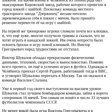
хоккеем. На время войны в Челябинск из Ленинграда был
эвакуирован Кировский завод, рабочие которого привезли в
город хоккей с шайбой. Поскольку команда местного
тракторного завода "Дзержинец" весьма неплохо
зарекомендовала себя в хоккее с мячом, было принято
решение перевести её на игру с шайбой.
На первой же тренировке игроки сломали почти все клюшки,
и, что ещё хуже, многие получили травмы и сказали, что не
хотят играть в канадский хоккей. Им очень непросто было
освоить броски и игру новой клюшкой. Но Виктор
Григорьевич перед трудностями не отступал.
Виктор Шувалов обладал прекрасными физическими
данными, техникой, скоростью и выносливостью. Помимо
всего прочего, он ещё и успешно играл в футбол. Однажды в
Челябинск приехал Сергей Руднев, работавший тогда в ВВС,
и уговорил Шувалова переехать в Москву. Так он оказался в
команде Василия Сталина.
Уже в первый год своего выступления на высшем уровне
Шувалов стал лучшим бомбардиром команды, забив в ворота
соперников 16 мячей. Тем самым он вошёл в число 33 лучших
футболистов чемпионата СССР.
Не менее яркой была игра Виктора Григорьевича и в