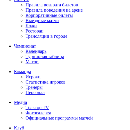
Правила возврата билетов
Правила поведения на арене
Корпоративные билеты
Выездные матчи
Ложи
Ресторан
Трансляции в городе
Чемпионат
Календарь
Турнирная таблица
Матчи
Команда
Игроки
Статистика игроков
Тренеры
Персонал
Медиа
Трактор TV
Фотогалерея
Официальные программы матчей
Клуб