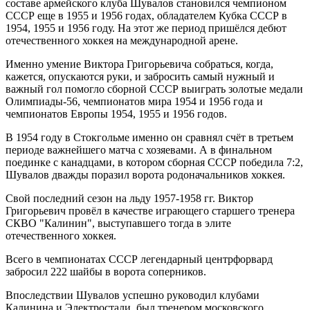
составе армейского клуба Шувалов становился чемпионом
СССР еще в 1955 и 1956 годах, обладателем Кубка СССР в
1954, 1955 и 1956 году. На этот же период пришёлся дебют
отечественного хоккея на международной арене.
Именно умение Виктора Григорьевича собраться, когда,
кажется, опускаются руки, и забросить самый нужный и
важный гол помогло сборной СССР выиграть золотые медали
Олимпиады-56, чемпионатов мира 1954 и 1956 года и
чемпионатов Европы 1954, 1955 и 1956 годов.
В 1954 году в Стокгольме именно он сравнял счёт в третьем
периоде важнейшего матча с хозяевами. А в финальном
поединке с канадцами, в котором сборная СССР победила 7:2,
Шувалов дважды поразил ворота родоначальников хоккея.
Свой последний сезон на льду 1957-1958 гг. Виктор
Григорьевич провёл в качестве играющего старшего тренера
СКВО "Калинин", выступавшего тогда в элите
отечественного хоккея.
Всего в чемпионатах СССР легендарный центрфорвард
забросил 222 шайбы в ворота соперников.
Впоследствии Шувалов успешно руководил клубами
Калинина и Электростали, был тренером московского