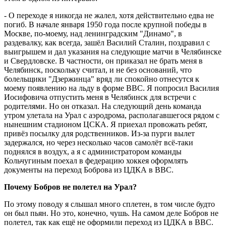
- О переходе я никогда не жалел, хотя действительно едва не
погиб. В начале января 1950 года после крупной победы в
Москве, по-моему, над ленинградским "Динамо", в
раздевалку, как всегда, зашёл Василий Сталин, поздравил с
выигрышем и дал указания на следующие матчи в Челябинске
и Свердловске. В частности, он приказал не брать меня в
Челябинск, поскольку считал, и не без оснований, что
болельщики "Дзержинца" вряд ли спокойно отнесутся к
моему появлению на льду в форме ВВС. Я попросил Василия
Иосифовича отпустить меня в Челябинск для встречи с
родителями. Но он отказал. На следующий день команда
утром улетала на Урал с аэродрома, располагавшегося рядом с
нынешним стадионом ЦСКА. Я приехал провожать ребят,
привёз посылку для родственников. Из-за пурги вылет
задержался, но через несколько часов самолёт всё-таки
поднялся в воздух, а я с администратором команды
Кольчугиным поехал в федерацию хоккея оформлять
документы на переход Боброва из ЦДКА в ВВС.
Почему Бобров не полетел на Урал?
По этому поводу я слышал много сплетен, в том числе будто
он был пьян. Но это, конечно, чушь. На самом деле Бобров не
полетел, так как ещё не оформили переход из ЦДКА в ВВС.