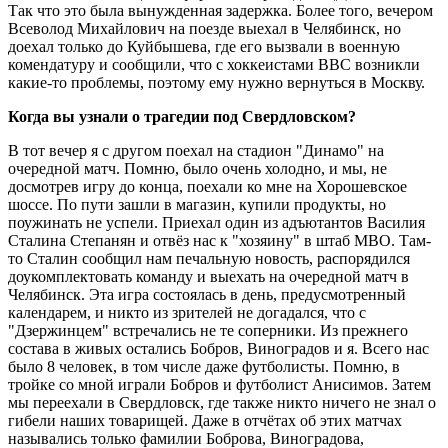
Так что это была вынужденная задержка. Более того, вечером
Всеволод Михайлович на поезде выехал в Челябинск, но
доехал только до Куйбышева, где его вызвали в военную
комендатуру и сообщили, что с хоккеистами ВВС возникли
какие-то проблемы, поэтому ему нужно вернуться в Москву.
Когда вы узнали о трагедии под Свердловском?
В тот вечер я с другом поехал на стадион "Динамо" на
очередной матч. Помню, было очень холодно, и мы, не
досмотрев игру до конца, поехали ко мне на Хорошевское
шоссе. По пути зашли в магазин, купили продукты, но
поужинать не успели. Приехал один из адъютантов Василия
Сталина Степанян и отвёз нас к "хозяину" в штаб МВО. Там-
то Сталин сообщил нам печальную новость, распорядился
доукомплектовать команду и выехать на очередной матч в
Челябинск. Эта игра состоялась в день, предусмотренный
календарем, и никто из зрителей не догадался, что с
"Дзержинцем" встречались не те соперники. Из прежнего
состава в живых остались Бобров, Виноградов и я. Всего нас
было 8 человек, в том числе даже футболисты. Помню, в
тройке со мной играли Бобров и футболист Анисимов. Затем
мы переехали в Свердловск, где также никто ничего не знал о
гибели наших товарищей. Даже в отчётах об этих матчах
назывались только фамилии Боброва, Виноградова,