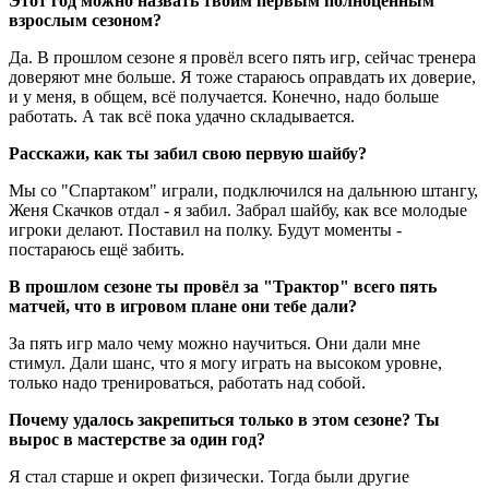
Этот год можно назвать твоим первым полноценным
взрослым сезоном?
Да. В прошлом сезоне я провёл всего пять игр, сейчас тренера
доверяют мне больше. Я тоже стараюсь оправдать их доверие,
и у меня, в общем, всё получается. Конечно, надо больше
работать. А так всё пока удачно складывается.
Расскажи, как ты забил свою первую шайбу?
Мы со "Спартаком" играли, подключился на дальнюю штангу,
Женя Скачков отдал - я забил. Забрал шайбу, как все молодые
игроки делают. Поставил на полку. Будут моменты -
постараюсь ещё забить.
В прошлом сезоне ты провёл за "Трактор" всего пять
матчей, что в игровом плане они тебе дали?
За пять игр мало чему можно научиться. Они дали мне
стимул. Дали шанс, что я могу играть на высоком уровне,
только надо тренироваться, работать над собой.
Почему удалось закрепиться только в этом сезоне? Ты
вырос в мастерстве за один год?
Я стал старше и окреп физически. Тогда были другие