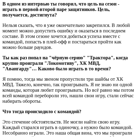
В одном из интервью ты говорил, что цель на сезон -
играть в первой-второй паре защитников. Цель,
получается, достигнута?
Нельзя сказать, что я уже окончательно закрепился. В любой
момент можно допустить ошибку и оказаться в последнем
составе. В этом сезоне хочется добиться успеха вместе с
командой, попасть в плей-офф и постараться пройти как
можно больше раундов.
Ты как раз попал на "чёрную серию" "Трактора", когда
крупно проиграли "Локомотиву", ХК МВД,
"Авангарду"… Каково было играть в то время?
Я помню, тогда мы звеном пропустили три шайбы от ХК
МВД. Тяжело, конечно, так проигрывать. Я не знаю ни одной
команды, которая любит проигрывать. Но всё равно мы потом
всей командой перебороли это, нашли свои игру, стали сейчас
набирать обороты.
Что тогда происходило с командой?
Это стечение обстоятельств. Не могли найти свою игру.
Каждый старался играть в одиночку, а нужно было командой.
Несобранно играли. Это наша общая вина, что мы проиграли