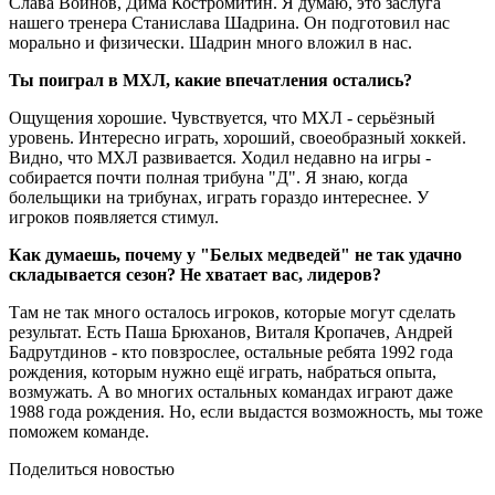
Слава Войнов, Дима Костромитин. Я думаю, это заслуга
нашего тренера Станислава Шадрина. Он подготовил нас
морально и физически. Шадрин много вложил в нас.
Ты поиграл в МХЛ, какие впечатления остались?
Ощущения хорошие. Чувствуется, что МХЛ - серьёзный
уровень. Интересно играть, хороший, своеобразный хоккей.
Видно, что МХЛ развивается. Ходил недавно на игры -
собирается почти полная трибуна "Д". Я знаю, когда
болельщики на трибунах, играть гораздо интереснее. У
игроков появляется стимул.
Как думаешь, почему у "Белых медведей" не так удачно
складывается сезон? Не хватает вас, лидеров?
Там не так много осталось игроков, которые могут сделать
результат. Есть Паша Брюханов, Виталя Кропачев, Андрей
Бадрутдинов - кто повзрослее, остальные ребята 1992 года
рождения, которым нужно ещё играть, набраться опыта,
возмужать. А во многих остальных командах играют даже
1988 года рождения. Но, если выдастся возможность, мы тоже
поможем команде.
Поделиться новостью