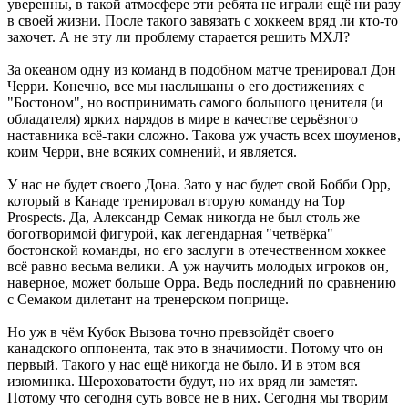
уверенны, в такой атмосфере эти ребята не играли ещё ни разу
в своей жизни. После такого завязать с хоккеем вряд ли кто-то
захочет. А не эту ли проблему старается решить МХЛ?
За океаном одну из команд в подобном матче тренировал Дон
Черри. Конечно, все мы наслышаны о его достижениях с
"Бостоном", но воспринимать самого большого ценителя (и
обладателя) ярких нарядов в мире в качестве серьёзного
наставника всё-таки сложно. Такова уж участь всех шоуменов,
коим Черри, вне всяких сомнений, и является.
У нас не будет своего Дона. Зато у нас будет свой Бобби Орр,
который в Канаде тренировал вторую команду на Top
Prospects. Да, Александр Семак никогда не был столь же
боготворимой фигурой, как легендарная "четвёрка"
бостонской команды, но его заслуги в отечественном хоккее
всё равно весьма велики. А уж научить молодых игроков он,
наверное, может больше Орра. Ведь последний по сравнению
с Семаком дилетант на тренерском поприще.
Но уж в чём Кубок Вызова точно превзойдёт своего
канадского оппонента, так это в значимости. Потому что он
первый. Такого у нас ещё никогда не было. И в этом вся
изюминка. Шероховатости будут, но их вряд ли заметят.
Потому что сегодня суть вовсе не в них. Сегодня мы творим