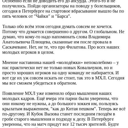
Особенно если не доводить его до абсурда. Этого-то и не
получилось. Пойди организаторы на поводу у болельщиков,
сегодня в Петербурге на стартовое вбрасывание вышло бы по
пять человек от "Чайки" и "Барса".
Только обо всём этом сегодня думать совсем не хочется.
Потому что думается совершенно о другом. О глобальном. Не
думаю, что кому-то надо напоминать слова Владимира
Анатольевича Плющева, сказанные им после провала в
Саскачеване. Нет, не те, что про Филатова. Про всех наших
молодых игроков в целом.
Мнение наставника нашей «молодёжки» непоколебимо – у
нас практически нет не только новых Ковальчуков, но и
просто хороших игроков на одну команду не набирается. И
вот где их уж совсем искать не стоит, так это в МХЛ. Сегодня
мы все сможем убедиться в обратном.
Появление МХЛ уже изменило образ мышления наших
молодых кадров. Ещё вчера эти парни были уверенны, что
они никому не нужны, а до большого хоккея им, пользуясь
крылатым выражением, "как до Китая пешком". Теперь же всё
по-другому. И Кубок Вызова станет последним гвоздём в
гробе старого мышления и подходу к делу. В Петербурге
уверенны, что на матч придут все 12 тысяч зрителей. Будте