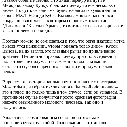
главное событие сезона. Это лишь перекур на пути к
Мемориальному Кубку. У нас же почему-то всё несколько
иначе. По сути, сегодня мы будем наблюдать кульминацию
сезона МХЛ. Если до Кубка Вызова ажиотаж нагнетался
вокруг первого матча, в котором сошлись московские
"Динамо" и "Красная Армия", то вот после него на горизонте
как-то ничего и не видно.
Поэтому можно не сомневаться в том, что организаторы матча
вывернутся наизнанку, чтобы показать товар лицом. Кубок
Вызова, на их взгляд, это главный рычаг по привлечению
зрителей. Непонятно, правда, почему при столь серьёзной
подготовке не подумали о самом простом – названии.
Согласитесь, более пресного варианта и придумать было
нельзя.
Впрочем, эта история напоминает и инцидент с постерами.
Может быть, изобразить хоккеиста в бытовой обстановке –
это и плюс, но только лишь в том случае, если он узнаваем. В
противном случае получится просто красивая фотография
некоего безымянного молодого человека. Так оно и
получилось.
Аналогия с формированием составов на этот матч
напрашивается сама собой. Голосование – это хорошо.