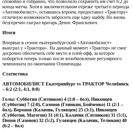
спокойно и собранно, что позволило сохранить им счет 6:2 до
конца матча. Хотя в заключительном отрезке третьего периода
«Автомобилист», оставшись втроем, предоставил «Трактору»
отличную возможность забросить еще одну шайбу. Но вновь
безупречно сыграл вратарь Денис Франскевич.
Итоги
Впервые в сезоне екатеринбургский «Автомобилист»
выиграл у «Трактора». На данный момент «Трактор» не смог
досрочно обеспечить себе место в плей-офф, за которое
поборется теперь только после возобновление регулярного
чемпионата по окончании Олимпиады.
Статистика
АВТОМОБИЛИСТ Екатеринбург vs ТРАКТОР Челябинск
– 6:2 (2:1, 4:1, 0:0)
Голы: Субботин (Ситников) 4 (1:0 – бол), Никонцев
(Субботин) 7 (2:0), Сазонов (Глинкин, Бойченко) 11 (2:1 –
бол), Воронов (Калачик, Гулявцев) 25 (3:1), Никонцев
(Субботин, Магогин) 31 (4:1), Калачик (Ситников) 31 (5:1),
Попов (Сазонов) 32 (5:2), Гулявцев (Калачик, Телюкин) 40
(6:2 – бол)