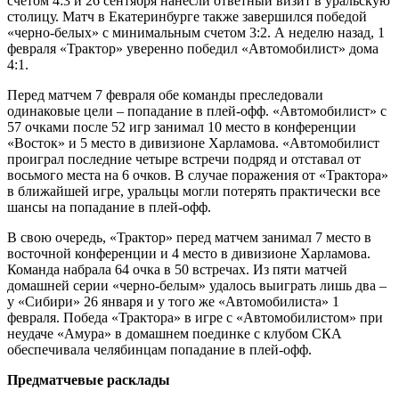
счетом 4:3 и 26 сентября нанесли ответный визит в уральскую
столицу. Матч в Екатеринбурге также завершился победой
«черно-белых» с минимальным счетом 3:2. А неделю назад, 1
февраля «Трактор» уверенно победил «Автомобилист» дома
4:1.
Перед матчем 7 февраля обе команды преследовали
одинаковые цели – попадание в плей-офф. «Автомобилист» с
57 очками после 52 игр занимал 10 место в конференции
«Восток» и 5 место в дивизионе Харламова. «Автомобилист
проиграл последние четыре встречи подряд и отставал от
восьмого места на 6 очков. В случае поражения от «Трактора»
в ближайшей игре, уральцы могли потерять практически все
шансы на попадание в плей-офф.
В свою очередь, «Трактор» перед матчем занимал 7 место в
восточной конференции и 4 место в дивизионе Харламова.
Команда набрала 64 очка в 50 встречах. Из пяти матчей
домашней серии «черно-белым» удалось выиграть лишь два –
у «Сибири» 26 января и у того же «Автомобилиста» 1
февраля. Победа «Трактора» в игре с «Автомобилистом» при
неудаче «Амура» в домашнем поединке с клубом СКА
обеспечивала челябинцам попадание в плей-офф.
Предматчевые расклады