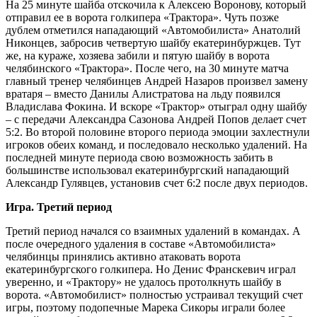
На 25 минуте шайба отскочила к Алексею Воронову, который
отправил ее в ворота голкипера «Трактора». Чуть позже
дублем отметился нападающий «Автомобилиста» Анатолий
Никонцев, забросив четвертую шайбу екатеринбуржцев. Тут
же, на кураже, хозяева забили и пятую шайбу в ворота
челябинского «Трактора». После чего, на 30 минуте матча
главный тренер челябинцев Андрей Назаров произвел замену
вратаря – вместо Данилы Алистратова на льду появился
Владислава Фокина. И вскоре «Трактор» отыграл одну шайбу
– с передачи Александра Сазонова Андрей Попов делает счет
5:2. Во второй половине второго периода эмоции захлестнули
игроков обеих команд, и последовало несколько удалений. На
последней минуте периода свою возможность забить в
большинстве использовал екатеринбургский нападающий
Александр Гулявцев, установив счет 6:2 после двух периодов.
Игра. Третий период
Третий период начался со взаимных удалений в командах. А
после очередного удаления в составе «Автомобилиста»
челябинцы принялись активно атаковать ворота
екатеринбургского голкипера. Но Денис Франскевич играл
уверенно, и «Трактору» не удалось протолкнуть шайбу в
ворота. «Автомобилист» полностью устраивал текущий счет
игры, поэтому подопечные Марека Сикоры играли более