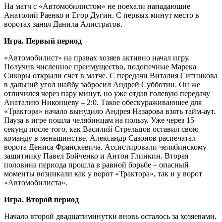
На матч с «Автомобилистом» не поехали нападающие
Анатолий Раенко и Егор Дугин. С первых минут место в
воротах занял Данила Алистратов.
Игра. Первый период
«Автомобилист» на правах хозяев активно начал игру.
Получив численное преимущество, подопечные Марека
Сикоры открыли счет в матче. С передачи Виталия Ситникова
в дальний угол шайбу забросил Андрей Субботин. Он же
отличился через пару минут, но уже отдав голевую передачу
Анаталию Никонцеву – 2:0. Такое обескураживающее для
«Трактора» начало вынудило Андрея Назарова взять тайм-аут.
Пауза в игре пошла челябинцам на пользу. Уже через 15
секунд после того, как Василий Стрельцов оставил свою
команду в меньшинстве, Александр Сазонов распечатал
ворота Дениса Франскевича. Ассистировали челябинскому
защитнику Павел Бойченко и Антон Глинкин. Вторая
половина периода прошла в равной борьбе – опасный
моменты возникали как у ворот «Трактора», так и у ворот
«Автомобилиста».
Игра. Второй период
Начало второй двадцатиминутки вновь осталось за хозяевами.