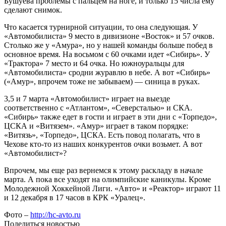
Бушуева проблемы с пальцем на ноге, и только 15 числа ему
сделают снимок.
Что касается турнирной ситуации, то она следующая. У
«Автомобилиста» 9 место в дивизионе «Восток» и 57 очков.
Столько же у «Амура», но у нашей команды больше побед в
основное время. На восьмом с 60 очками идет «Сибирь». У
«Трактора» 7 место и 64 очка. Но южноуральцы для
«Автомобилиста» сродни журавлю в небе. А вот «Сибирь»
(«Амур», впрочем тоже не забываем) — синица в руках.
3,5 и 7 марта «Автомобилист» играет на выезде
соответственно с «Атлантом», «Северсталью» и СКА.
«Сибирь» также едет в гости и играет в эти дни с «Торпедо»,
ЦСКА и «Витязем». «Амур» играет в таком порядке:
«Витязь», «Торпедо», ЦСКА. Есть повод полагать, что в
Чехове кто-то из наших конкурентов очки возьмет. А вот
«Автомобилист»?
Впрочем, мы еще раз вернемся к этому раскладу в начале
марта. А пока все уходят на олимпийские каникулы. Кроме
Молодежной Хоккейной Лиги. «Авто» и «Реактор» играют 11
и 12 декабря в 17 часов в КРК «Уралец».
Фото –
http://hc-avto.ru
Поделиться новостью