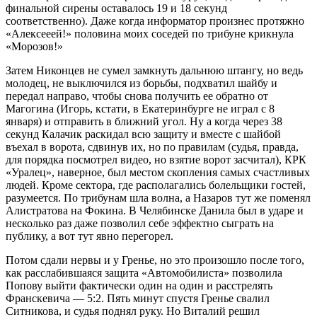
финальной сирены оставалось 19 и 18 секунд
соответственно). Даже когда информатор произнес протяжно
«Алексееей!» половина моих соседей по трибуне крикнула
«Морозов!»
Затем Никонцев не сумел замкнуть дальнюю штангу, но ведь
молодец, не выключился из борьбы, подхватил шайбу и
передал направо, чтобы снова получить ее обратно от
Магогина (Игорь, кстати, в Екатеринбурге не играл с 8
января) и отправить в ближний угол. Ну а когда через 38
секунд Калачик раскидал всю защиту и вместе с шайбой
въехал в ворота, сдвинув их, но по правилам (судья, правда,
для порядка посмотрел видео, но взятие ворот засчитал), КРК
«Уралец», наверное, был местом скопления самых счастливых
людей. Кроме сектора, где располагались болельщики гостей,
разумеется. По трибунам шла волна, а Назаров тут же поменял
Алистратова на Фокина. В Челябинске Данила был в ударе и
несколько раз даже позволил себе эффектно сыграть на
публику, а вот тут явно перегорел.
Потом сдали нервы и у Гренье, но это произошло после того,
как расслабившаяся защита «Автомобилиста» позволила
Попову выйти фактически один на один и расстрелять
Франскевича — 5:2. Пять минут спустя Гренье свалил
Ситникова, и судья поднял руку. Но Виталий решил