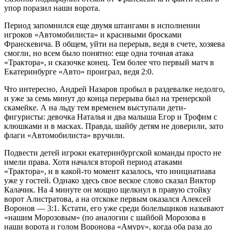
упор поразил наши ворота.
Период запомнился еще двумя штангами в исполнении
игроков «Автомобилиста» и красивыми бросками
Франскевича. В общем, уйти на перерыв, ведя в счете, хозяева
смогли, но всем было понятно: еще одна точная атака
«Трактора», и сказочке конец. Тем более что первый матч в
Екатеринбурге «Авто» проиграл, ведя 2:0.
Что интересно, Андрей Назаров пробыл в раздевалке недолго,
и уже за семь минут до конца перерыва был на тренерской
скамейке. А на льду тем временем выступали дети-
фигуристы: девочка Наталья и два малыша Егор и Трофим с
клюшками и в масках. Правда, шайбу детям не доверили, зато
флаги «Автомобилиста» вручили.
Подвести детей игроки екатеринбургской команды просто не
имели права. Хотя начался второй период атаками
«Трактора», и в какой-то момент казалось, что инициатиава
уже у гостей. Однако здесь свое веское слово сказал Виктор
Калачик. На 4 минуте он мощно щелкнул в правую стойку
ворот Алистратова, а на отскоке первым оказался Алексей
Воронов — 3:1. Кстати, его уже среди болельщиков называют
«нашим Морозовым» (по аналогии с шайбой Морозова в
наши ворота и голом Воронова «Амуру», когда оба раза до