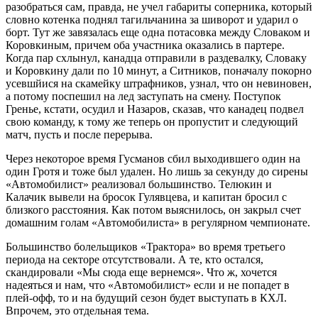
разобраться сам, правда, не учел габариты соперника, который
словно котенка поднял тагильчанина за шиворот и ударил о
борт. Тут же завязалась еще одна потасовка между Словаком и
Коровкиным, причем оба участника оказались в партере.
Когда пар схлынул, канадца отправили в раздевалку, Словаку
и Коровкину дали по 10 минут, а Ситников, поначалу покорно
усевшйися на скамейку штрафников, узнал, что он невиновен,
а потому поспешил на лед заступать на смену. Поступок
Гренье, кстати, осудил и Назаров, сказав, что канадец подвел
свою команду, к тому же теперь он пропустит и следующий
матч, пусть и после перерыва.
Через некоторое время Гусманов сбил выходившего один на
один Гротя и тоже был удален. Но лишь за секунду до сирены
«Автомобилист» реализовал большинство. Телюкин и
Калачик вывели на бросок Гулявцева, и капитан бросил с
близкого расстояния. Как потом выяснилось, он закрыл счет
домашним голам «Автомобилиста» в регулярном чемпионате.
Большинство болельщиков «Трактора» во время третьего
периода на секторе отсутствовали. А те, кто остался,
скандировали «Мы сюда еще вернемся». Что ж, хочется
надеяться и нам, что «Автомобилист» если и не попадет в
плей-офф, то и на будущий сезон будет выступать в КХЛ.
Впрочем, это отдельная тема.