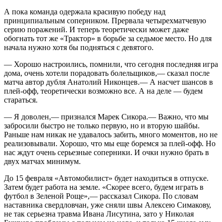
А пока команда одержала красивую победу над
принципиальным соперником. Прервала четырехматчевую
серию поражений. И теперь теоретически может даже
обогнать тот же «Трактор» в борьбе за седьмое место. Но для
начала нужно хотя бы подняться с девятого.
— Хорошо настроились, помнили, что сегодня последняя игра
дома, очень хотели порадовать болельщиков,— сказал после
матча автор дубля Анатолий Никонцев.— А насчет шансов в
плей-офф, теоретически возможно все. А на деле — будем
стараться.
— Я доволен,— признался Марек Сикора.— Важно, что мы
забросили быстро не только первую, но и вторую шайбы.
Раньше нам никак не удавалось забить, много моментов, но не
реализовывали. Хорошо, что мы еще боремся за плей-офф. Но
нас ждут очень серьезные соперники. И очки нужно брать в
двух матчах минимум.
До 15 февраля «Автомобилист» будет находиться в отпуске.
Затем будет работа на земле. «Скорее всего, будем играть в
футбол в Зеленой Роще»,— рассказал Сикора. По словам
наставника свердловчан, уже сняли швы Алексею Симакову,
не так серьезна травма Ивана Лисутина, зато у Николая