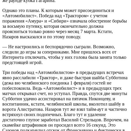
же раунде кубка Гагарина.
Однако это планы. К которым может присоединиться и
«Автомобилист». Победа над «Трактором» с учетом
поражения «Амура» и «Сибири» означала обострение борьбы
за восьмую путевку, которая окончательно должна
проясниться только ровно через месяц 7 марта. Кстати,
Назаров высказался и по этому поводу.
— Не настроились и беспорядочно сыграли. Возможно,
следили до игры за соперниками. Мне пришлось всех от
Интернета отключать, чтобы у них голова была занята только
предстоящей игрой.
Три победы над «Автомобилистом» в предыдущих встречах
явно расслабили «Трактор», и даже быстрая шайба Субботина
(дежа вю челябинского поединка 1 февраля) гостей не
побеспокоила. Ведь «Автомобилист» и в предыдущих трех
матчах открывал счет, но уступал. Правда, спутся две минуты
Субботин удачно ассистировал на пятачок Никонцеву, и
воспитанник, кстати, челябинской школы, вколотил шайбу в
ворота Алистратова. Назаров тут же взял тайм-аут и частично
встряхнул своих подопечных. Благо тут и удаление
достаточно глупое заработал Василий Стрельцов. Впрочем, на
скамейке штрафников он просидел всего 16 секунд. Это
Сазонов подкараулил отскок от Франскевича и фактически в