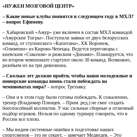
«НУЖЕН МОЗГОВОЙ ЦЕНТР»
– Какие новые клубы появятся в следующем году в МХЛ?
– вопрос Ефимову.
– Хабаровский «Амур» уже включен в состав МХЛ командой
«Амурские Тигры». Поступили заявки от двух белорусских
команд, от ступинского «Капитана», ХК Воронеж,
«Олимпии» из Кирово-Чепецка. Ведутся переговоры с
киевским «Соколом» и рижским «Динамо». Планируется, что
во втором чемпионате стартуют около 30 команд. Возможно,
разобьем их на три дивизиона.
– Сколько лет должно пройти, чтобы наши молодежные и
юниорские команды вновь стали побеждать на
чемпионатах мира?
– вопрос Третьяку.
– Они и в этом году были готовы побеждать. К сожалению,
тренер (Владимир Плющев. – Прим. ред.) не смог создать
боеспособный коллектив. У нас сильные сборные и отличный
подбор игроков. Нельзя по одному турниру говорить, что в
России все плохо.
– Мы видим системные ошибки в подготовке наших
спортсменов – это не секрет, – замечает Медведев. – Это