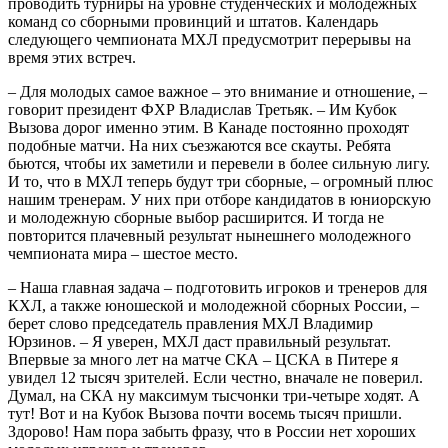
проводить турниры на уровне студенческих и молодежных
команд со сборными провинций и штатов. Календарь
следующего чемпионата МХЛ предусмотрит перерывы на
время этих встреч.
– Для молодых самое важное – это внимание и отношение, –
говорит президент ФХР Владислав Третьяк. – Им Кубок
Вызова дорог именно этим. В Канаде постоянно проходят
подобные матчи. На них съезжаются все скауты. Ребята
бьются, чтобы их заметили и перевели в более сильную лигу.
И то, что в МХЛ теперь будут три сборные, – огромный плюс
нашим тренерам. У них при отборе кандидатов в юниорскую
и молодежную сборные выбор расширится. И тогда не
повторится плачевный результат нынешнего молодежного
чемпионата мира – шестое место.
– Наша главная задача – подготовить игроков и тренеров для
КХЛ, а также юношеской и молодежной сборных России, –
берет слово председатель правления МХЛ Владимир
Юрзинов. – Я уверен, МХЛ даст правильный результат.
Впервые за много лет на матче СКА – ЦСКА в Питере я
увидел 12 тысяч зрителей. Если честно, вначале не поверил.
Думал, на СКА ну максимум тысчонки три-четыре ходят. А
тут! Вот и на Кубок Вызова почти восемь тысяч пришли.
Здорово! Нам пора забыть фразу, что в России нет хороших