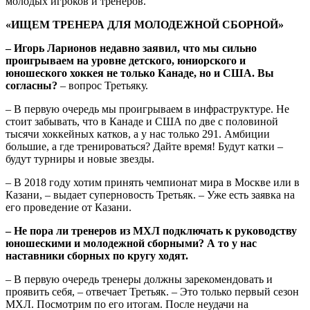
молодых игроков и тренеров.
«ИЩЕМ ТРЕНЕРА ДЛЯ МОЛОДЕЖНОЙ СБОРНОЙ»
– Игорь Ларионов недавно заявил, что мы сильно
проигрываем на уровне детского, юниорского и
юношеского хоккея не только Канаде, но и США. Вы
согласны?
– вопрос Третьяку.
– В первую очередь мы проигрываем в инфраструктуре. Не
стоит забывать, что в Канаде и США по две с половиной
тысячи хоккейных катков, а у нас только 291. Амбиции
большие, а где тренироваться? Дайте время! Будут катки –
будут турниры и новые звезды.
– В 2018 году хотим принять чемпионат мира в Москве или в
Казани, – выдает суперновость Третьяк. – Уже есть заявка на
его проведение от Казани.
– Не пора ли тренеров из МХЛ подключать к руководству
юношескими и молодежной сборными? А то у нас
наставники сборных по кругу ходят.
– В первую очередь тренеры должны зарекомендовать и
проявить себя, – отвечает Третьяк. – Это только первый сезон
МХЛ. Посмотрим по его итогам. После неудачи на