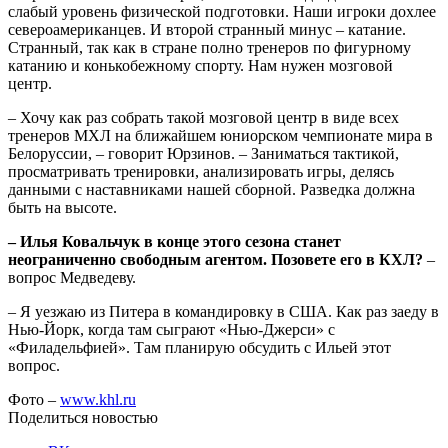
слабый уровень физической подготовки. Наши игроки дохлее
североамериканцев. И второй странный минус – катание.
Странный, так как в стране полно тренеров по фигурному
катанию и конькобежному спорту. Нам нужен мозговой
центр.
– Хочу как раз собрать такой мозговой центр в виде всех
тренеров МХЛ на ближайшем юниорском чемпионате мира в
Белоруссии, – говорит Юрзинов. – Заниматься тактикой,
просматривать тренировки, анализировать игры, делясь
данными с наставниками нашей сборной. Разведка должна
быть на высоте.
– Илья Ковальчук в конце этого сезона станет
неограниченно свободным агентом. Позовете его в КХЛ?
–
вопрос Медведеву.
– Я уезжаю из Питера в командировку в США. Как раз заеду в
Нью-Йорк, когда там сыграют «Нью-Джерси» с
«Филадельфией». Там планирую обсудить с Ильей этот
вопрос.
Фото –
www.khl.ru
Поделиться новостью