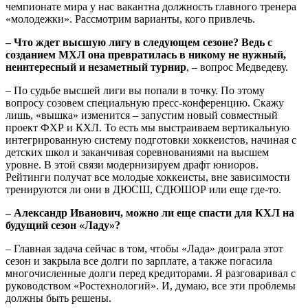
чемпионате мира у нас вакантна должность главного тренера
«молодежки». Рассмотрим варианты, кого привлечь.
– Что ждет высшую лигу в следующем сезоне? Ведь с
созданием МХЛ она превратилась в никому не нужный,
неинтересный и незаметный турнир
, – вопрос Медведеву.
– По судьбе высшей лиги вы попали в точку. По этому
вопросу созовем специальную пресс-конференцию. Скажу
лишь, «вышка» изменится – запустим новый совместный
проект ФХР и КХЛ. То есть мы выстраиваем вертикальную
интегрированную систему подготовки хоккеистов, начиная с
детских школ и заканчивая соревнованиями на высшем
уровне. В этой связи модернизируем драфт юниоров.
Рейтинги получат все молодые хоккеисты, вне зависимости
тренируются ли они в ДЮСШ, СДЮШОР или еще где-то.
– Александр Иванович, можно ли еще спасти для КХЛ на
будущий сезон «Ладу»?
– Главная задача сейчас в том, чтобы «Лада» доиграла этот
сезон и закрыла все долги по зарплате, а также погасила
многочисленные долги перед кредиторами. Я разговаривал с
руководством «Ростехнологий». И, думаю, все эти проблемы
должны быть решены.