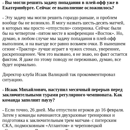
- Вы могли решить задачу попадания в плей-офф уже в
Екатеринбурге. Сейчас ее выполнение осложнилось?
- Эту задачу мы могли решить гораздо раньше, и проблем
вообще бы не возникло. Я могу назвать шесть-десять матчей,
в которых мы просто «отпустили» соперника. Сейчас были
бы на четвертом –пятом месте в конференции «Восток». Но,
думаю, в любом случае мы задачу попадания в плей-офф
выполним, и на выезде все равно возьмем очки. В нынешнем
сезоне «Трактор» лучше играет в чужих стенах, увереннее,
раскрепощеннее. Чем это вызвано, я не знаю, но факт остается
фактом. Я даже по этому поводу не переживаю, думаю, все
будет нормально.
Директор клуба Исаак Валицкий так прокомментировал
ситуацию.
- Исаак Михайлович, наступил месячный перерыв перед
заключительными турами регулярного чемпионата. Как
команда заполнит паузу?
- Если точно, 26 дней. Мы отпустили игроков до 16 февраля.
Затем у команды начинаются двухразовые тренировки и
подготовка к заключительным трем матчам- с питерским
СКА, подмосковным «Атлантом» и череповецкой