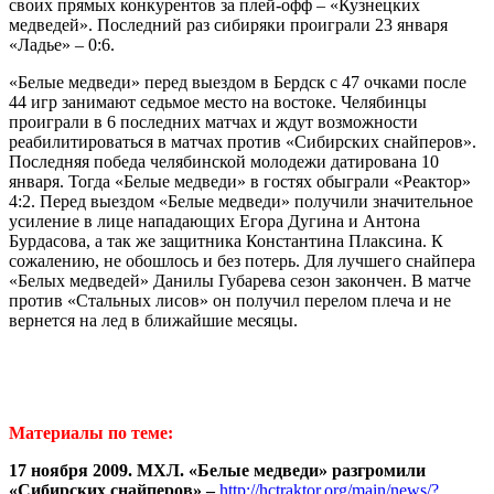
своих прямых конкурентов за плей-офф – «Кузнецких
медведей». Последний раз сибиряки проиграли 23 января
«Ладье» – 0:6.
«Белые медведи» перед выездом в Бердск с 47 очками после
44 игр занимают седьмое место на востоке. Челябинцы
проиграли в 6 последних матчах и ждут возможности
реабилитироваться в матчах против «Сибирских снайперов».
Последняя победа челябинской молодежи датирована 10
января. Тогда «Белые медведи» в гостях обыграли «Реактор»
4:2. Перед выездом «Белые медведи» получили значительное
усиление в лице нападающих Егора Дугина и Антона
Бурдасова, а так же защитника Константина Плаксина. К
сожалению, не обошлось и без потерь. Для лучшего снайпера
«Белых медведей» Данилы Губарева сезон закончен. В матче
против «Стальных лисов» он получил перелом плеча и не
вернется на лед в ближайшие месяцы.
Материалы по теме:
17 ноября 2009. МХЛ. «Белые медведи» разгромили
«Сибирских снайперов» –
http://hctraktor.org/main/news/?