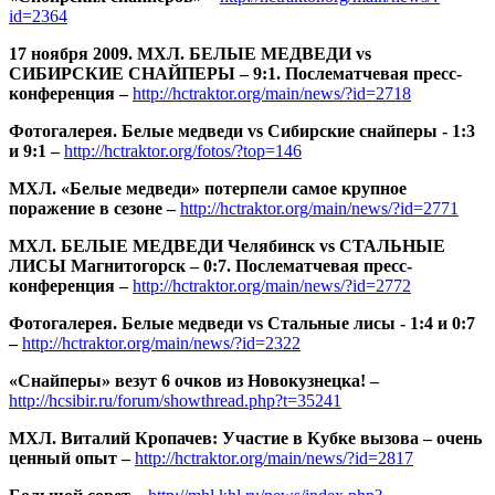
id=2364
17 ноября 2009. МХЛ. БЕЛЫЕ МЕДВЕДИ vs
СИБИРСКИЕ СНАЙПЕРЫ – 9:1. Послематчевая пресс-
конференция –
http://hctraktor.org/main/news/?id=2718
Фотогалерея. Белые медведи vs Сибирские снайперы - 1:3
и 9:1 –
http://hctraktor.org/fotos/?top=146
МХЛ. «Белые медведи» потерпели самое крупное
поражение в сезоне –
http://hctraktor.org/main/news/?id=2771
МХЛ. БЕЛЫЕ МЕДВЕДИ Челябинск vs СТАЛЬНЫЕ
ЛИСЫ Магнитогорск – 0:7. Послематчевая пресс-
конференция –
http://hctraktor.org/main/news/?id=2772
Фотогалерея. Белые медведи vs Стальные лисы - 1:4 и 0:7
–
http://hctraktor.org/main/news/?id=2322
«Снайперы» везут 6 очков из Новокузнецка! –
http://hcsibir.ru/forum/showthread.php?t=35241
МХЛ. Виталий Кропачев: Участие в Кубке вызова – очень
ценный опыт –
http://hctraktor.org/main/news/?id=2817