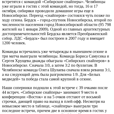
встретятся с командой «Сибирские снайперы». Челябинцы
уже играли в гостях с этой командой, но тогда, 16 и 17
октября, сибиряки проводили домашние игры еще в
Новосибирске. Переезд «снайперов» состоялся чуть позже по
ходу сезона. Бердск – город-спутник Новосибирска, второй по
численности населения город Новосибирской области (95 798
жителей на 1 января 2009). Одной из главных архитектурных
достопримечательностей Бердска является Преображенский
собор. ЛДС «Бердск» был построен в 2007 году и вмещает
1200 человек.
Команды встречались уже четырежды в нынешнем сезоне и
три матча выиграли челябинцы. Команда Бориса Самусика и
Сергея Хрущева дважды обыграла «Сибирских снайперов» в
Новосибирске. Сначала 3:0, а затем 3:2 по буллитам. В
Челябинске команда Олега Шулаева сначала взяла реванш 3:1,
а на следующий день была разгромлена 1:9. Для «Белых
медведей» та победа стала самой крупной в сезоне.
Наши соперники подошли к этой встрече с 39 очками после
44 встреч. «Сибирские снайперы» занимают 9 место в
конференции «Восток» и на 5 очков отстают от восьмой
строчки, дающей право на выход в плей-офф. Несмотря на
невысокое место в таблице, «снайперы» выиграли три
последние встречи, причем две в основное время в гостях у