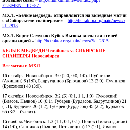
Большой совет –
http://mhl.khl.ru/news/index.php?
ELEMENT_ID=871
МХЛ. «Белые медведи» отправляются на выездные матчи
с «Сибирскими снайперами» –
http://hctraktor.org/main/news/?
id=2818
МХЛ. Борис Самусик: Кубок Вызова впечатлил своей
организацией –
http://hctraktor.org/main/news/?id=2815
БЕЛЫЕ МЕДВЕДИ Челябинск vs СИБИРСКИЕ
СНАЙПЕРЫ Новосибирск
Все матчи в МХЛ
16 октября. Новосибирск. 3:0 (2:0, 0:0, 1:0). Шубников
(Акишин) 6 (1:0), Бадрутдинов (Брюханов) 13 (2:0), Лучников
(Брюханов) 48 (3:0).
17 октября. Новосибирск. 3:2 (Б) (0:1, 1:1, 1:0). Луковский
(Власов, Пьянов) 16 (0:1), Губарев (Бурдасов, Бадрутдинов) 21
(1:1), Бурделев 26 (1:2), Губарев (Бурдасов) 45 (2:2), Бурдасов
65 (3:2 – буллит).
16 ноября. Челябинск. 1:3 (1:1, 0:1, 0:1). Попов (Гилязитдинов)
14 (1:0), Санников (Пьянов, Потылицын) 17 (1:1), Иванов