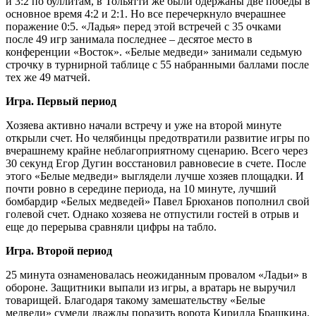
и 3:2 по буллитам, в Тольятти же были одержаны две победы в
основное время 4:2 и 2:1. Но все перечеркнуло вчерашнее
поражение 0:5. «Ладья» перед этой встречей с 35 очками
после 49 игр занимала последнее – десятое место в
конференции «Восток». «Белые медведи» занимали седьмую
строчку в турнирной таблице с 55 набранными баллами после
тех же 49 матчей.
Игра. Первый период
Хозяева активно начали встречу и уже на второй минуте
открыли счет. Но челябинцы предотвратили развитие игры по
вчерашнему крайне неблагоприятному сценарию. Всего через
30 секунд Егор Дугин восстановил равновесие в счете. После
этого «Белые медведи» выглядели лучше хозяев площадки. И
почти ровно в середине периода, на 10 минуте, лучший
бомбардир «Белых медведей» Павел Брюханов пополнил свой
голевой счет. Однако хозяева не отпустили гостей в отрыв и
еще до перерыва сравняли цифры на табло.
Игра. Второй период
25 минута ознаменовалась неожиданным провалом «Ладьи» в
обороне. Защитники выпали из игры, а вратарь не выручил
товарищей. Благодаря такому замешательству «Белые
медведи» сумели дважды поразить ворота Кирилла Брашкина.