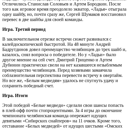
Отличились Станислав Соловьев и Артем Бородкин. После
того как игровое время преодолело экватор, «Ладья» отыграла
одну шайбу, но, почти сразу же, Сергей Шумаков восстановил
перевес в две шайбы для своей команды.
Игра. Третий период
В заключительном отрезке встречи сюжет развивался с
калейдоскопической быстротой. На 48 минуте Андрей
Бадрутдинов довел преимущество челябинцев до трех шайб и,
казалось, снял вопросы о победителе. Но у «Ладьи» было
другое мнение на сей счет. Дмитрий Гриценко и Артем
Дубинин практически свели на нет казавшееся незыблемым
преимущество челябинцев. Перед хозяевами замаячила
соблазнительная перспектива перевести встречу в овертайм.
Но все же, «Белым медведям» удалось не спугнуть удачу и
сохранить победный счет.
Игра. Итоги
Этой победой «Белые медведи» сделали свои шансы попасть
в плей-офф почти стопроцентными. За 4 игры до окончание
чемпионата челябинская команда опережает идущих
девятыми «Сибирских снайперов» на 11 очков. Кроме того,
отставание «Белых медведей» от идущих шестыми «Омских