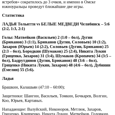
ястребов» сократилось до 3 очков, и именно в Омске
южноуральцы проведут ближайшие две игры.
Статистика
ЛАДЬЯ Тольятти
vs
БЕЛЫЕ МЕДВЕДИ Челябинск – 5:6
(2:2, 1:3, 2:1)
Голы: Матвейков (Васильев) 2 (1:0 – бол), Дугин
(Брюханов) 3 (1:1), Брюханов (Дугин, Соловьев) 10 (1:2),
Захаров (Юрьев) 14 (2:2), Соловьев (Дугин, Брюханов) 25
(2:3 – бол), Бородкин (Шумаков) 25 (2:4), Никита Лукин
(Гриценко, Захаров) 31 (3:4), Шумаков (Кропачев) 34 (3:5 –
бол), Бадрутдинов (Дугин, Брюханов) 48 (3:6 – бол),
Гриценко (Никита Лукин, Захаров) 48 (4:6 – бол), Дубинин
(Емелин) 55 (5:6).
Ладья
Брашкин, Калашьян (47:10 – 60:00);
Защитники: Шангин, Васильев, Томкин, Бочкарев, Волгин,
Коо, Юрьев, Картавых.
Нападающие: Валуйский, Никоноров, Метлюк, Захаров,
Гриценко, Кривченко, Никита Лукин, Матвейков, Головкин,