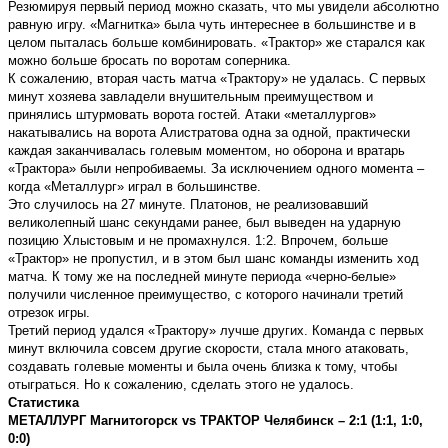
Резюмируя первый период можно сказать, что мы увидели абсолютно
равную игру. «Магнитка» была чуть интереснее в большинстве и в
целом пыталась больше комбинировать. «Трактор» же старался как
можно больше бросать по воротам соперника.
К сожалению, вторая часть матча «Трактору» не удалась. С первых
минут хозяева завладели внушительным преимуществом и
принялись штурмовать ворота гостей. Атаки «металлургов»
накатывались на ворота Алистратова одна за одной, практически
каждая заканчивалась голевым моментом, но оборона и вратарь
«Трактора» были непробиваемы. За исключением одного момента –
когда «Металлург» играл в большинстве.
Это случилось на 27 минуте. Платонов, не реализовавший
великолепный шанс секундами ранее, был выведен на ударную
позицию Хлыстовым и не промахнулся. 1:2. Впрочем, больше
«Трактор» не пропустил, и в этом был шанс команды изменить ход
матча. К тому же на последней минуте периода «черно-белые»
получили численное преимущество, с которого начинали третий
отрезок игры.
Третий период удался «Трактору» лучше других. Команда с первых
минут включила совсем другие скорости, стала много атаковать,
создавать голевые моменты и была очень близка к тому, чтобы
отыграться. Но к сожалению, сделать этого не удалось.
Статистика
МЕТАЛЛУРГ Магнитогорск vs ТРАКТОР Челябинск – 2:1 (1:1, 1:0,
0:0)