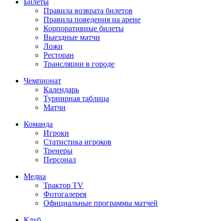
Билеты
Правила возврата билетов
Правила поведения на арене
Корпоративные билеты
Выездные матчи
Ложи
Ресторан
Трансляции в городе
Чемпионат
Календарь
Турнирная таблица
Матчи
Команда
Игроки
Статистика игроков
Тренеры
Персонал
Медиа
Трактор TV
Фотогалерея
Официальные программы матчей
Клуб