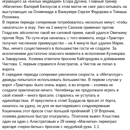
играющего за «Белых медведей» Егора Дугина. Главный тренер
«Магнитки» Валерий Белоусов в этом матче не смог рассчитывать на
выступающих на Олимпиаде в Ванкувере Сергея Федорова и Томаша
Ролинека.
В первом периоде соперникам потребовалось несколько минут, чтобы
«вкатиться» в игру. Уже на 1 минуте Сазонов применил против
Гладских абсолютно такой же силовой прием, какой удался Овечкину
против Ягра. По сути игра началась с того момента, когда «Трактор»
получил численное преимущество – на 4 минуте был удален Марек.
Увы, ничего существенного в большинстве гости не создали. За
исключением достаточно опасного момента в исполнении Кузнецова
и Заварухина. Хозяева ответили броском Кайгородова и добиванием
Чистова. С первым справился Алистратов, а Чистов не попал в
ворота.
К середине периода соперники увеличили скорости, а «Металлург»
дважды попытался использовать большинство. В первом случае у
ворот «Трактора» было очень жарко, а во втором – хозяева не
создали практически ничего. Челябинцы же продолжали играть в
свой хоккей – много бросали, старались не уступать в
единоборствах. И преуспели в этом! Бурдасов бросил от борта,
казалось на удачу, но для не выглядевшего хладнокровным
Кошечкина этот бросок стал большой проблемой! 1:0! Впрочем,
хозяева довольно быстро отыгрались. Платонов вывел Хлыстова
один на один с Алистратовым и 29 номер «Магнитки» переиграл
вратаря «черно-белых» броском с неудобной руки. 1:1.