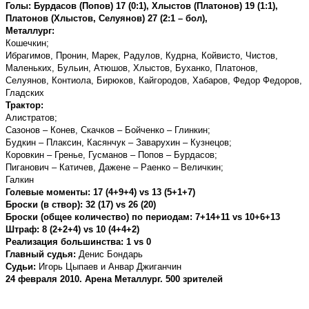
Голы: Бурдасов (Попов) 17 (0:1), Хлыстов (Платонов) 19 (1:1),
Платонов (Хлыстов, Селуянов) 27 (2:1 – бол),
Металлург:
Кошечкин;
Ибрагимов, Пронин, Марек, Радулов, Кудрна, Койвисто, Чистов,
Маленьких, Бульин, Атюшов, Хлыстов, Буханко, Платонов,
Селуянов, Контиола, Бирюков, Кайгородов, Хабаров, Федор Федоров,
Гладских
Трактор:
Алистратов;
Сазонов – Конев, Скачков – Бойченко – Глинкин;
Будкин – Плаксин, Касянчук – Заварухин – Кузнецов;
Коровкин – Гренье, Гусманов – Попов – Бурдасов;
Пиганович – Катичев, Дажене – Раенко – Величкин;
Галкин
Голевые моменты: 17 (4+9+4) vs 13 (5+1+7)
Броски (в створ): 32 (17) vs 26 (20)
Броски (общее количество) по периодам: 7+14+11 vs 10+6+13
Штраф: 8 (2+2+4) vs 10 (4+4+2)
Реализация большинства: 1 vs 0
Главный судья:
Денис Бондарь
Судьи:
Игорь Цыпаев и Анвар Джиганчин
24 февраля 2010. Арена Металлург. 500 зрителей