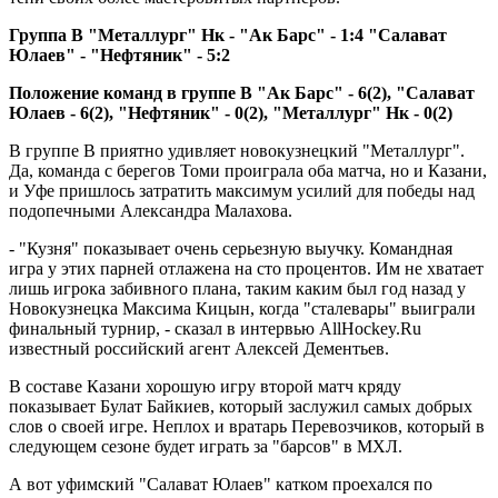
Группа B "Металлург" Нк - "Ак Барс" - 1:4 "Салават
Юлаев" - "Нефтяник" - 5:2
Положение команд в группе B "Ак Барс" - 6(2), "Салават
Юлаев - 6(2), "Нефтяник" - 0(2), "Металлург" Нк - 0(2)
В группе B приятно удивляет новокузнецкий "Металлург".
Да, команда с берегов Томи проиграла оба матча, но и Казани,
и Уфе пришлось затратить максимум усилий для победы над
подопечными Александра Малахова.
- "Кузня" показывает очень серьезную выучку. Командная
игра у этих парней отлажена на сто процентов. Им не хватает
лишь игрока забивного плана, таким каким был год назад у
Новокузнецка Максима Кицын, когда "сталевары" выиграли
финальный турнир, - сказал в интервью AllHockey.Ru
известный российский агент Алексей Дементьев.
В составе Казани хорошую игру второй матч кряду
показывает Булат Байкиев, который заслужил самых добрых
слов о своей игре. Неплох и вратарь Перевозчиков, который в
следующем сезоне будет играть за "барсов" в МХЛ.
А вот уфимский "Салават Юлаев" катком проехался по