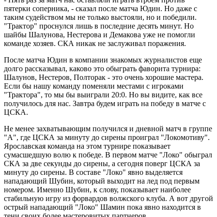
пятерки соперника, - сказал после матча Юдин. Но даже с
таким судейством мы не только выстояли, но и победили.
"Трактор" проснулся лишь в последние десять минут. Но
шайбы Шалунова, Нестерова и Демакова уже не помогли
команде хозяев. СКА никак не заслуживал поражения.
После матча Юдин в компании знакомых журналистов еще
долго рассказывал, каково это обыграть фаворита турнира:
Шалунов, Нестеров, Полторак - это очень хорошие мастера.
Если бы нашу команду поменяли местами с игроками
"Трактора", то мы бы выиграли 20:0. Но вы видите, как все
получилось для нас. Завтра будем играть на победу в матче с
ЦСКА.
Не менее захватывающим получился и дневной матч в группе
"A", где ЦСКА за минуту до сирены проиграл "Локомотиву".
Ярославская команда на этом турнире показывает
сумасшедшую волю к победе. В первом матче "Локо" обыграл
СКА за две секунды до сирены, а сегодня поверг ЦСКА за
минуту до сирены. В составе "Локо" явно выделяется
нападающий Шубин, который выходит на лед под первым
номером. Именно Шубин, к слову, показывает наиболее
стабильную игру из форвардов волжского клуба. А вот другой
острый нападающий "Локо" Шамин пока явно находится в
тени своих более мастеровитых партнеров.