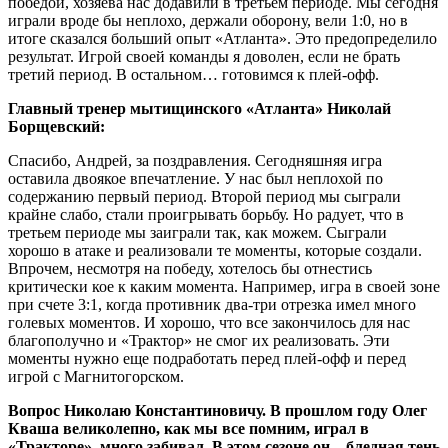
победой, хозяева нас додавили в третьем периоде. Мы сегодня
играли вроде бы неплохо, держали оборону, вели 1:0, но в
итоге сказался больший опыт «Атланта». Это предопределило
результат. Игрой своей команды я доволен, если не брать
третий период. В остальном… готовимся к плей-офф.
Главный тренер мытищинского «Атланта» Николай
Борщевский:
Спасибо, Андрей, за поздравления. Сегодняшняя игра
оставила двоякое впечатление. У нас был неплохой по
содержанию первый период. Второй период мы сыграли
крайне слабо, стали проигрывать борьбу. Но радует, что в
третьем периоде мы заиграли так, как можем. Сыграли
хорошо в атаке и реализовали те моменты, которые создали.
Впрочем, несмотря на победу, хотелось бы отнестись
критически кое к каким момента. Например, игра в своей зоне
при счете 3:1, когда противник два-три отрезка имел много
голевых моментов. И хорошо, что все закончилось для нас
благополучно и «Трактор» не смог их реализовать. Эти
моменты нужно еще подработать перед плей-офф и перед
игрой с Магнитогорском.
Вопрос Николаю Константиновичу. В прошлом году Олег
Кваша великолепно, как мы все помним, играл в
«Тракторе», много забивал. В этом сезоне он – бледная тень