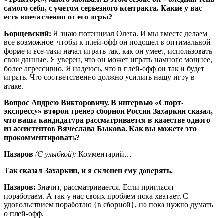
самого себя, с учетом серьезного контракта. Какие у вас
есть впечатления от его игры?
Борщевский:
Я знаю потенциал Олега. И мы вместе делаем
все возможное, чтобы к плей-офф он подошел в оптимальной
форме и все-таки начал играть так, как он умеет, использовать
свои данные. Я уверен, что он может играть намного мощнее,
более агрессивно. Я надеюсь, что в плей-офф он так и будет
играть. Что соответственно должно усилить нашу игру в
атаке.
Вопрос Андрею Викторовичу. В интервью «Спорт-
экспрессу» второй тренер сборной России Захаркин сказал,
что ваша кандидатура рассматривается в качестве одного
из ассистентов Вячеслава Быкова. Как вы можете это
прокомментировать?
Назаров
(С улыбкой):
Комментарий…
Так сказал Захаркин, и я склонен ему доверять.
Назаров:
Значит, рассматривается. Если пригласят –
поработаем. А так у нас своих проблем пока хватает. С
удовольствием поработаю {в сборной}, но пока нужно думать
о плей-офф.