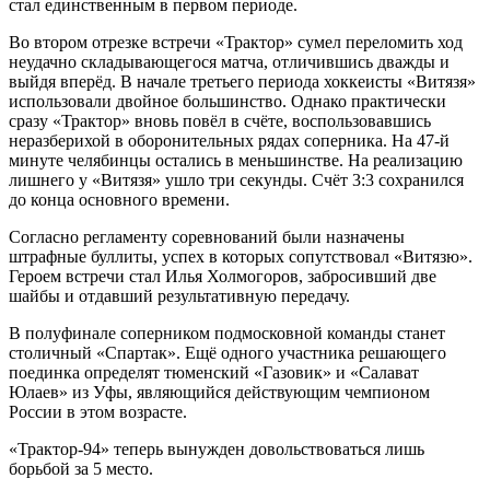
стал единственным в первом периоде.
Во втором отрезке встречи «Трактор» сумел переломить ход
неудачно складывающегося матча, отличившись дважды и
выйдя вперёд. В начале третьего периода хоккеисты «Витязя»
использовали двойное большинство. Однако практически
сразу «Трактор» вновь повёл в счёте, воспользовавшись
неразберихой в оборонительных рядах соперника. На 47-й
минуте челябинцы остались в меньшинстве. На реализацию
лишнего у «Витязя» ушло три секунды. Счёт 3:3 сохранился
до конца основного времени.
Согласно регламенту соревнований были назначены
штрафные буллиты, успех в которых сопутствовал «Витязю».
Героем встречи стал Илья Холмогоров, забросивший две
шайбы и отдавший результативную передачу.
В полуфинале соперником подмосковной команды станет
столичный «Спартак». Ещё одного участника решающего
поединка определят тюменский «Газовик» и «Салават
Юлаев» из Уфы, являющийся действующим чемпионом
России в этом возрасте.
«Трактор-94» теперь вынужден довольствоваться лишь
борьбой за 5 место.