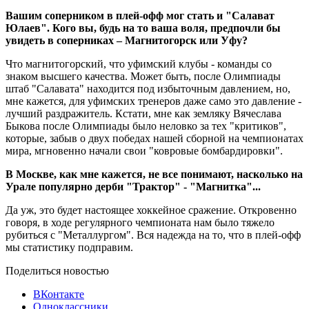
Вашим соперником в плей-офф мог стать и "Салават
Юлаев". Кого вы, будь на то ваша воля, предпочли бы
увидеть в соперниках – Магнитогорск или Уфу?
Что магнитогорский, что уфимский клубы - команды со
знаком высшего качества. Может быть, после Олимпиады
штаб "Салавата" находится под избыточным давлением, но,
мне кажется, для уфимских тренеров даже само это давление -
лучший раздражитель. Кстати, мне как земляку Вячеслава
Быкова после Олимпиады было неловко за тех "критиков",
которые, забыв о двух победах нашей сборной на чемпионатах
мира, мгновенно начали свои "ковровые бомбардировки".
В Москве, как мне кажется, не все понимают, насколько на
Урале популярно дерби "Трактор" - "Магнитка"...
Да уж, это будет настоящее хоккейное сражение. Откровенно
говоря, в ходе регулярного чемпионата нам было тяжело
рубиться с "Металлургом". Вся надежда на то, что в плей-офф
мы статистику подправим.
Поделиться новостью
ВКонтакте
Одноклассники