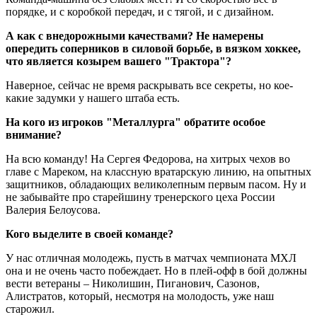
порядке, и с коробкой передач, и с тягой, и с дизайном.
А как с внедорожными качествами? Не намерены
опередить соперников в силовой борьбе, в вязком хоккее,
что является козырем вашего "Трактора"?
Наверное, сейчас не время раскрывать все секреты, но кое-
какие задумки у нашего штаба есть.
На кого из игроков "Металлурга" обратите особое
внимание?
На всю команду! На Сергея Федорова, на хитрых чехов во
главе с Мареком, на классную вратарскую линию, на опытных
защитников, обладающих великолепным первым пасом. Ну и
не забывайте про старейшину тренерского цеха России
Валерия Белоусова.
Кого выделите в своей команде?
У нас отличная молодежь, пусть в матчах чемпионата МХЛ
она и не очень часто побеждает. Но в плей-офф в бой должны
вести ветераны – Николишин, Пиганович, Сазонов,
Алистратов, который, несмотря на молодость, уже наш
старожил.