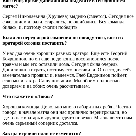
Кого еще, кроме Данилишина выделите в сегодняшнем
матче?
Сергея Николаевича (Хрущева) выделю (смеется). Сегодня все
с желанием играли, старались, не ошибались. Вся команда
билась, и, поэтому смогли победить.
Были ли перед игрой сомнения по поводу того, кого из
вратарей сегодня поставить?
У нас два очень хороших равных вратаря. Еще есть Георгий
Бояршинов, но он еще не до конца восстановился после
травмы и мы его оставили дома. Сегодня была очередь
Данилишина играть, поэтому его поставили. Он сегодня себя
замечательно проявил и, надеемся, Глеб Евдокимов поймет,
если мы и завтра Сашу поставим. Мы обоим полностью
доверяем и на обоих очень рассчитываем.
Что скажете о «Локо»?
Хорошая команда. Довольно много габаритных ребят. Честно
говоря, в начале матча они нас прилично переигрывали, но
где то нас вратарь выручил, где-то повезло. Мы знали что нам
очень серьезный соперник достался.
Завтра игровой план не изменится?