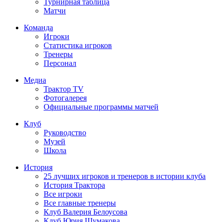
Турнирная таблица
Матчи
Команда
Игроки
Статистика игроков
Тренеры
Персонал
Медиа
Трактор TV
Фотогалерея
Официальные программы матчей
Клуб
Руководство
Музей
Школа
История
25 лучших игроков и тренеров в истории клуба
История Трактора
Все игроки
Все главные тренеры
Клуб Валерия Белоусова
Клуб Юрия Шумакова