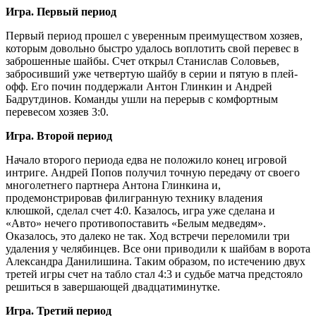
Игра. Первый период
Первый период прошел с уверенным преимуществом хозяев,
которым довольно быстро удалось воплотить свой перевес в
заброшенные шайбы. Счет открыл Станислав Соловьев,
забросивший уже четвертую шайбу в серии и пятую в плей-
офф. Его почин поддержали Антон Глинкин и Андрей
Бадрутдинов. Команды ушли на перерыв с комфортным
перевесом хозяев 3:0.
Игра. Второй период
Начало второго периода едва не положило конец игровой
интриге. Андрей Попов получил точную передачу от своего
многолетнего партнера Антона Глинкина и,
продемонстрировав филигранную технику владения
клюшкой, сделал счет 4:0. Казалось, игра уже сделана и
«Авто» нечего противопоставить «Белым медведям».
Оказалось, это далеко не так. Ход встречи переломили три
удаления у челябинцев. Все они приводили к шайбам в ворота
Александра Данилишина. Таким образом, по истечению двух
третей игры счет на табло стал 4:3 и судьбе матча предстояло
решиться в завершающей двадцатиминутке.
Игра. Третий период