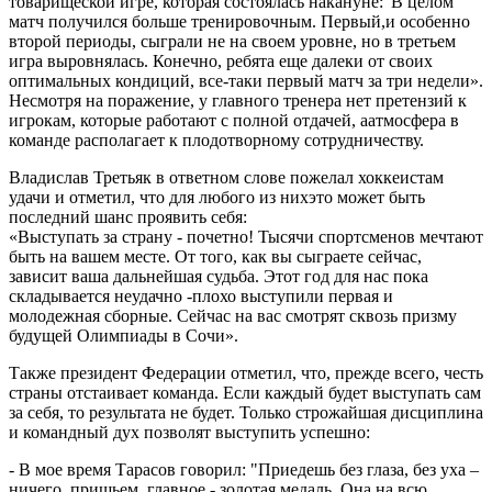
товарищеской игре, которая состоялась накануне:"В целом
матч получился больше тренировочным. Первый,и особенно
второй периоды, сыграли не на своем уровне, но в третьем
игра выровнялась. Конечно, ребята еще далеки от своих
оптимальных кондиций, все-таки первый матч за три недели».
Несмотря на поражение, у главного тренера нет претензий к
игрокам, которые работают с полной отдачей, аатмосфера в
команде располагает к плодотворному сотрудничеству.
Владислав Третьяк в ответном слове пожелал хоккеистам
удачи и отметил, что для любого из нихэто может быть
последний шанс проявить себя:
«Выступать за страну - почетно! Тысячи спортсменов мечтают
быть на вашем месте. От того, как вы сыграете сейчас,
зависит ваша дальнейшая судьба. Этот год для нас пока
складывается неудачно -плохо выступили первая и
молодежная сборные. Сейчас на вас смотрят сквозь призму
будущей Олимпиады в Сочи».
Также президент Федерации отметил, что, прежде всего, честь
страны отстаивает команда. Если каждый будет выступать сам
за себя, то результата не будет. Только строжайшая дисциплина
и командный дух позволят выступить успешно:
- В мое время Тарасов говорил: "Приедешь без глаза, без уха –
ничего, пришьем, главное - золотая медаль. Она на всю