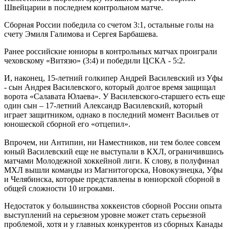
Швейцарии в последнем контрольном матче.
Сборная России победила со счетом 3:1, остальные голы на
счету Эмиля Галимова и Сергея Барбашева.
Ранее российские юниоры в контрольных матчах проиграли
чеховскому «Витязю» (3:4) и победили ЦСКА - 5:2.
И, наконец, 15-летний голкипер Андрей Василевский из Уфы
- сын Андрея Василевского, который долгое время защищал
ворота «Салавата Юлаева». У Василевского-старшего есть еще
один сын – 17-летний Александр Василевский, который
играет защитником, однако в последний момент Васильев от
юношеской сборной его «отцепил».
Впрочем, ни Антипин, ни Наместников, ни тем более совсем
юный Василевский еще не выступали в КХЛ, ограничившись
матчами Молодежной хоккейной лиги. К слову, в полуфинал
МХЛ вышли команды из Магнитогорска, Новокузнецка, Уфы
и Челябинска, которые представлены в юниорской сборной в
общей сложности 10 игроками.
Недостаток у большинства хоккеистов сборной России опыта
выступлений на серьезном уровне может стать серьезной
проблемой, хотя и у главных конкурентов из сборных Канады