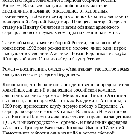
новостью подготовительного периода сборной России.
Впрочем, Васильев выступил поборником жесткой
дисциплины в команде, отказавшись от капризных
«звездочек», чтобы не повторять ошибок бывшего наставник
молодежной сборной Владимира Плющева, который сделал
ставку на Никиту Филатова и затем обвинял армейского
форварда во всех неудачах команды на чемпионате мира.
Таким образом, в заявке сборной России, составленной из
хоккеистов 1992 года рождения и моложе, лишь один игрок
выступает в Северной Америке - Роман Бердников из клуба
Юниорской лиги Онтарио «Оуэн Саунд Аттак».
Роман – воспитанник омского «Авангарда», где долгое время
выступал его отец Сергей Бердников.
Любопытно, что Бердников - не единственный представитель
хоккейных династий в нынешней российской команде.
Защитник магнитогорского «Металлурга» Виктор Антипин -
сын легендарного для «Магнитки» Владимира Антипина, в
1999 году принесшего клубу первую победу в Евролиге. А
форвард воскресенского «Химика» Владислав Наместников -
сын Евгения Наместникова, известного в прошлом защитника
ЦСКА и нижегородского «Торпедо», и племянник форварда
«Атланты Трэшерз» Вячеслава Козлова. Именно 17-летний
Наместников забросил одну из шайб в ворота сборной