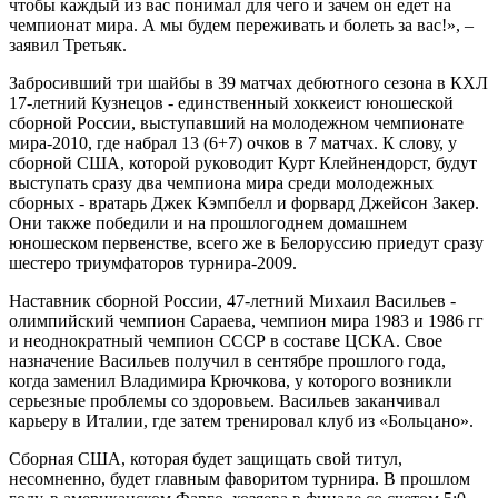
чтобы каждый из вас понимал для чего и зачем он едет на
чемпионат мира. А мы будем переживать и болеть за вас!», –
заявил Третьяк.
Забросивший три шайбы в 39 матчах дебютного сезона в КХЛ
17-летний Кузнецов - единственный хоккеист юношеской
сборной России, выступавший на молодежном чемпионате
мира-2010, где набрал 13 (6+7) очков в 7 матчах. К слову, у
сборной США, которой руководит Курт Клейнендорст, будут
выступать сразу два чемпиона мира среди молодежных
сборных - вратарь Джек Кэмпбелл и форвард Джейсон Закер.
Они также победили и на прошлогоднем домашнем
юношеском первенстве, всего же в Белоруссию приедут сразу
шестеро триумфаторов турнира-2009.
Наставник сборной России, 47-летний Михаил Васильев -
олимпийский чемпион Сараева, чемпион мира 1983 и 1986 гг
и неоднократный чемпион СССР в составе ЦСКА. Свое
назначение Васильев получил в сентябре прошлого года,
когда заменил Владимира Крючкова, у которого возникли
серьезные проблемы со здоровьем. Васильев заканчивал
карьеру в Италии, где затем тренировал клуб из «Больцано».
Сборная США, которая будет защищать свой титул,
несомненно, будет главным фаворитом турнира. В прошлом