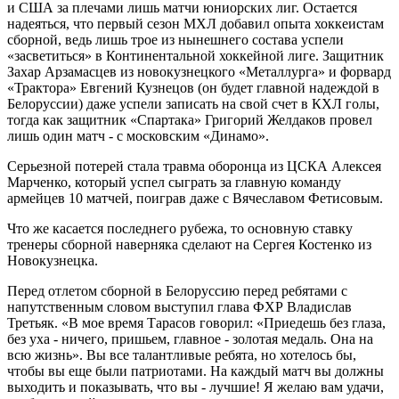
и США за плечами лишь матчи юниорских лиг. Остается
надеяться, что первый сезон МХЛ добавил опыта хоккеистам
сборной, ведь лишь трое из нынешнего состава успели
«засветиться» в Континентальной хоккейной лиге. Защитник
Захар Арзамасцев из новокузнецкого «Металлурга» и форвард
«Трактора» Евгений Кузнецов (он будет главной надеждой в
Белоруссии) даже успели записать на свой счет в КХЛ голы,
тогда как защитник «Спартака» Григорий Желдаков провел
лишь один матч - с московским «Динамо».
Серьезной потерей стала травма оборонца из ЦСКА Алексея
Марченко, который успел сыграть за главную команду
армейцев 10 матчей, поиграв даже с Вячеславом Фетисовым.
Что же касается последнего рубежа, то основную ставку
тренеры сборной наверняка сделают на Сергея Костенко из
Новокузнецка.
Перед отлетом сборной в Белоруссию перед ребятами с
напутственным словом выступил глава ФХР Владислав
Третьяк. «В мое время Тарасов говорил: «Приедешь без глаза,
без уха - ничего, пришьем, главное - золотая медаль. Она на
всю жизнь». Вы все талантливые ребята, но хотелось бы,
чтобы вы еще были патриотами. На каждый матч вы должны
выходить и показывать, что вы - лучшие! Я желаю вам удачи,