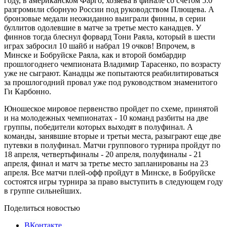
году, в американском Фарго, хозяева в финале со счетом 5:0
разгромили сборную России под руководством Плющева. А
бронзовые медали неожиданно выиграли финны, в серии
буллитов одолевшие в матче за третье место канадцев. У
финнов тогда блеснул форвард Тони Раяла, который в шести
играх забросил 10 шайб и набрал 19 очков! Впрочем, в
Минске и Бобруйске Раяла, как и второй бомбардир
прошлогоднего чемпионата Владимир Тарасенко, по возрасту
уже не сыграют. Канадцы же попытаются реабилитироваться
за прошлогодний провал уже под руководством знаменитого
Ги Карбонно.
Юношеское мировое первенство пройдет по схеме, принятой
и на молодежных чемпионатах - 10 команд разбиты на две
группы, победители которых выходят в полуфинал. А
команды, занявшие вторые и третьи места, разыграют еще две
путевки в полуфинал. Матчи группового турнира пройдут по
18 апреля, четвертьфиналы - 20 апреля, полуфиналы - 21
апреля, финал и матч за третье место запланированы на 23
апреля. Все матчи плей-офф пройдут в Минске, в Бобруйске
состоятся игры турнира за право выступить в следующем году
в группе сильнейших.
Поделиться новостью
ВКонтакте